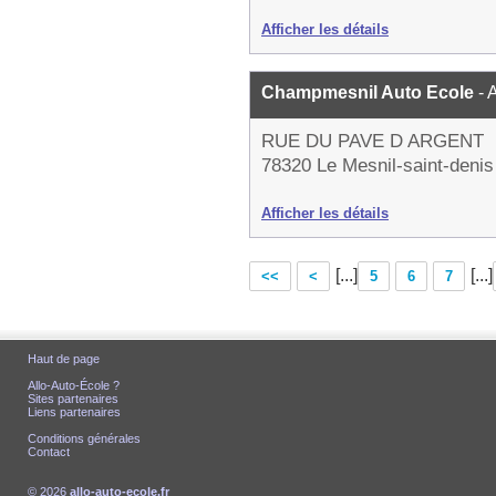
Afficher les détails
Champmesnil Auto Ecole
- 
RUE DU PAVE D ARGENT
78320 Le Mesnil-saint-denis
Afficher les détails
[...]
[...]
<<
<
5
6
7
Haut de page
Allo-Auto-École ?
Sites partenaires
Liens partenaires
Conditions générales
Contact
© 2026
allo-auto-ecole.fr