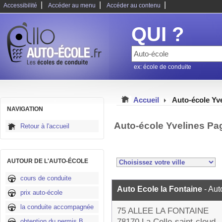
|
|
|
Accessibilité
Accéder au menu
Accéder au contenu
QUI ?
ex: école de conduite
Accueil
Auto-école Yv
NAVIGATION
Auto-école Yvelines Pa
Retour à l'accueil
AUTOUR DE L'AUTO-ÉCOLE
cours de conduite
Auto Ecole la Fontaine
- Aut
prix auto-école
la conduite accompagnée
75 ALLEE LA FONTAINE
78170 La Celle-saint-cloud
obtention du permis B