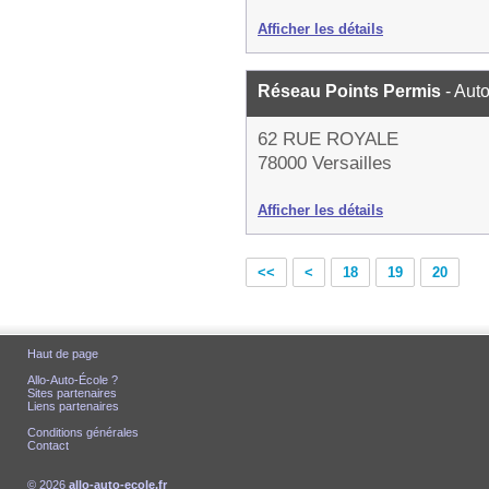
Afficher les détails
Réseau Points Permis
- Aut
62 RUE ROYALE
78000 Versailles
Afficher les détails
<<
<
18
19
20
Haut de page
Allo-Auto-École ?
Sites partenaires
Liens partenaires
Conditions générales
Contact
© 2026
allo-auto-ecole.fr