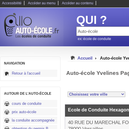
|
|
|
Accessibilité
Accéder au menu
Accéder au contenu
QUI ?
ex: école de conduite
Accueil
Auto-école Yv
NAVIGATION
Auto-école Yvelines Pa
Retour à l'accueil
AUTOUR DE L'AUTO-ÉCOLE
cours de conduite
Ecole de Conduite Hexago
prix auto-école
la conduite accompagnée
40 RUE DU MARECHAL F
78000 Versailles
obtention du permis B