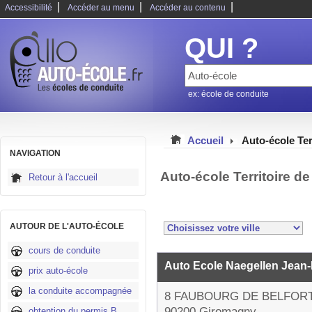
|
|
|
Accessibilité
Accéder au menu
Accéder au contenu
QUI ?
ex: école de conduite
Accueil
Auto-école Ter
NAVIGATION
Auto-école Territoire de
Retour à l'accueil
AUTOUR DE L'AUTO-ÉCOLE
cours de conduite
Auto Ecole Naegellen Jean
prix auto-école
la conduite accompagnée
8 FAUBOURG DE BELFOR
90200 Giromagny
obtention du permis B