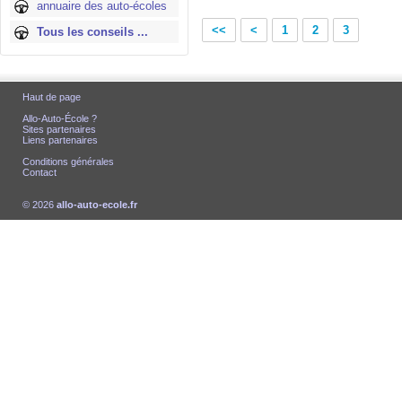
annuaire des auto-écoles
<<
<
1
2
3
Tous les conseils ...
Haut de page
Allo-Auto-École ?
Sites partenaires
Liens partenaires
Conditions générales
Contact
© 2026
allo-auto-ecole.fr