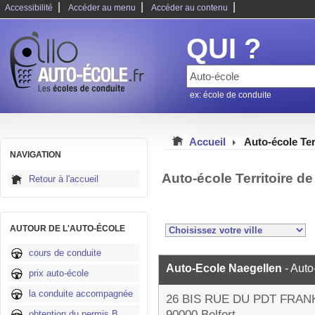
|
|
|
Accessibilité
Accéder au menu
Accéder au contenu
QUI ?
ex: école de conduite
Accueil
Auto-école Ter
NAVIGATION
Auto-école Territoire de
Retour à l'accueil
AUTOUR DE L'AUTO-ÉCOLE
cours de conduite
Auto-Ecole Naegellen
- Auto
prix auto-école
la conduite accompagnée
26 BIS RUE DU PDT FRA
90000 Belfort
obtention du permis B