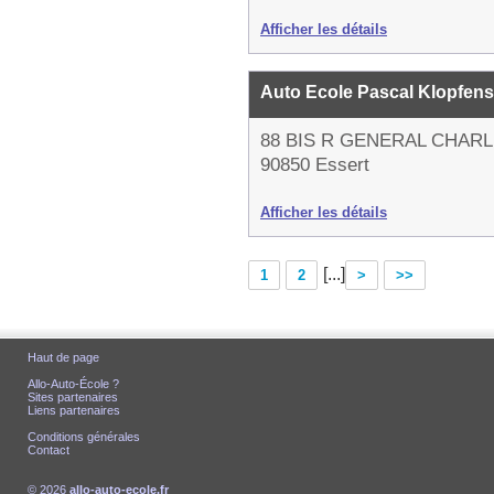
Afficher les détails
Auto Ecole Pascal Klopfens
88 BIS R GENERAL CHAR
90850 Essert
Afficher les détails
[...]
1
2
>
>>
Haut de page
Allo-Auto-École ?
Sites partenaires
Liens partenaires
Conditions générales
Contact
© 2026
allo-auto-ecole.fr