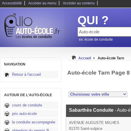
|
|
|
Accessibilité
Accéder au menu
Accéder au contenu
QUI ?
ex: école de conduite
Accueil
Auto-école Tarn
NAVIGATION
Auto-école Tarn Page 8
Retour à l'accueil
AUTOUR DE L'AUTO-ÉCOLE
cours de conduite
Sabarthès Conduite
- Auto-
prix auto-école
la conduite accompagnée
AVENUE AUGUSTE MILHES
81370 Saint-sulpice
obtention du permis B