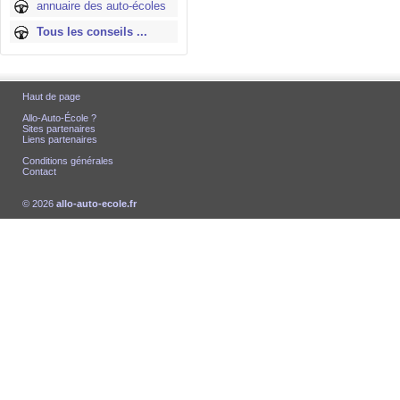
annuaire des auto-écoles
Tous les conseils ...
Haut de page
Allo-Auto-École ?
Sites partenaires
Liens partenaires
Conditions générales
Contact
© 2026
allo-auto-ecole.fr