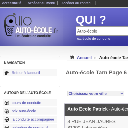
|
|
|
Accessibilité
Accéder au menu
Accéder au contenu
QUI ?
ex: école de conduite
Accueil
Auto-école Ta
NAVIGATION
Auto-école Tarn Page 6
Retour à l'accueil
AUTOUR DE L'AUTO-ÉCOLE
cours de conduite
Auto Ecole Patrick
- Auto-éc
prix auto-école
la conduite accompagnée
8 RUE JEAN JAURES
81290 Labruguière
obtention du permis B