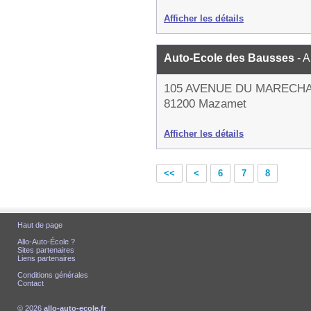
Afficher les détails
Auto-Ecole des Bausses
- 
105 AVENUE DU MARECH
81200 Mazamet
Afficher les détails
<<
<
6
7
8
Haut de page
Allo-Auto-École ?
Sites partenaires
Liens partenaires
Conditions générales
Contact
© 2026
allo-auto-ecole.fr