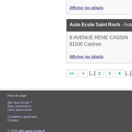
Afficher les détails
Auto Ecole Saint Roch
- Aut
6 AVENUE RENE CASSIN
81100 Castres
Afficher les détails
[...]
[...]
<<
<
2
3
4
Haut de page
Allo-Auto-École ?
Sites partenaires
Liens partenaires
Conditions générales
Contact
© 2026
allo-auto-ecole.fr