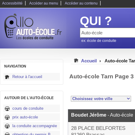
|
|
|
Accessibilité
Accéder au menu
Accéder au contenu
QUI ?
ex: école de conduite
Accueil
Auto-école Ta
NAVIGATION
Auto-école Tarn Page 3
Retour à l'accueil
AUTOUR DE L'AUTO-ÉCOLE
cours de conduite
Boudet Jérôme
- Auto-école
prix auto-école
la conduite accompagnée
28 PLACE BELFORTES
81260 Brassac
obtention du permis B