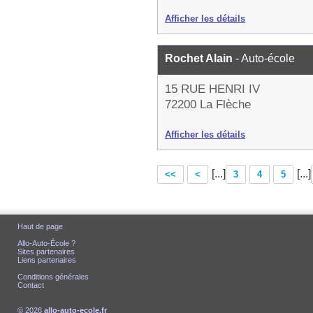
Afficher les détails
Rochet Alain
- Auto-école
15 RUE HENRI IV
72200 La Flèche
Afficher les détails
[...]
[...]
<<
<
3
4
5
Haut de page
Allo-Auto-École ?
Sites partenaires
Liens partenaires
Conditions générales
Contact
© 2026
allo-auto-ecole.fr