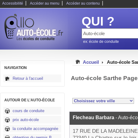
|
|
|
Accessibilité
Accéder au menu
Accéder au contenu
QUI ?
ex: école de conduite
Accueil
Auto-école Sa
NAVIGATION
Auto-école Sarthe Page
Retour à l'accueil
AUTOUR DE L'AUTO-ÉCOLE
cours de conduite
Flecheau Barbara
- Auto-éco
prix auto-école
la conduite accompagnée
17 RUE DE LA MADELEINE
72340 La Chartre-sur-le-loir
obtention du permis B