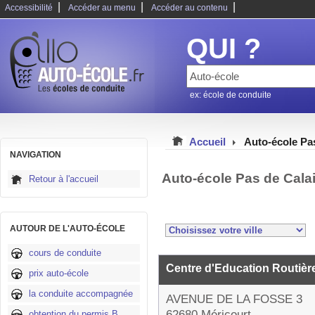
|
|
|
Accessibilité
Accéder au menu
Accéder au contenu
QUI ?
ex: école de conduite
Accueil
Auto-école Pa
NAVIGATION
Auto-école Pas de Cala
Retour à l'accueil
AUTOUR DE L'AUTO-ÉCOLE
cours de conduite
Centre d'Education Routière
prix auto-école
la conduite accompagnée
AVENUE DE LA FOSSE 3
62680 Méricourt
obtention du permis B