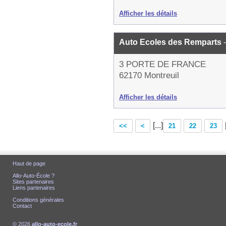
Afficher les détails
Auto Ecoles des Remparts
3 PORTE DE FRANCE
62170 Montreuil
Afficher les détails
[...]
<<
<
21
22
23
Haut de page
Allo-Auto-École ?
Sites partenaires
Liens partenaires
Conditions générales
Contact
© 2026
allo-auto-ecole.fr