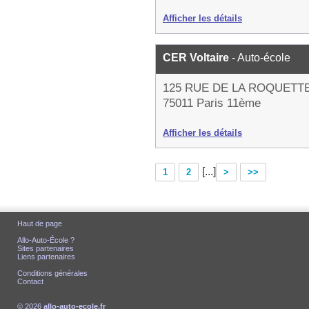
Afficher les détails
CER Voltaire
- Auto-école
125 RUE DE LA ROQUETT
75011 Paris 11ème
Afficher les détails
[...]
1
2
>
>>
Haut de page
Allo-Auto-École ?
Sites partenaires
Liens partenaires
Conditions générales
Contact
© 2026
allo-auto-ecole.fr