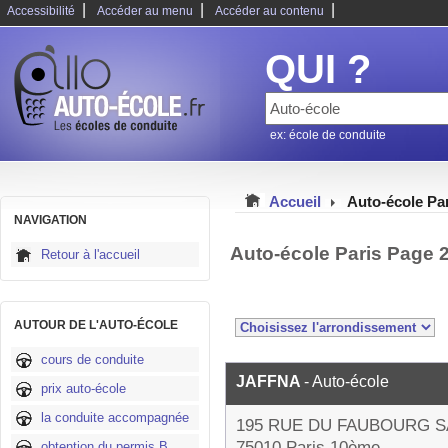
|
|
|
Accessibilité
Accéder au menu
Accéder au contenu
QUI ?
ex: école de conduite
Accueil
Auto-école Pa
NAVIGATION
Auto-école Paris Page 
Retour à l'accueil
AUTOUR DE L'AUTO-ÉCOLE
cours de conduite
JAFFNA
- Auto-école
prix auto-école
la conduite accompagnée
195 RUE DU FAUBOURG S
75010 Paris 10ème
obtention du permis B