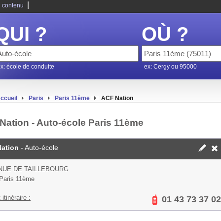
|
 contenu
QUI ?
OÙ ?
x: école de conduite
ex: Cergy ou 95000
ccueil
Paris
Paris 11ème
ACF Nation
Nation - Auto-école Paris 11ème
Nation
- Auto-école
NUE DE TAILLEBOURG
Paris 11ème
 itinéraire :
01 43 73 37 02