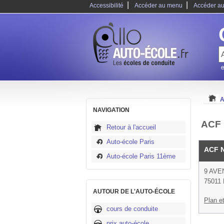
|
|
Accessibilité
Accéder au menu
Accéder au
e
A
NAVIGATION
ACF 
Retour à l'accueil
Auto-école Paris
ACF 
Auto-école Paris 11ème
9 AVE
75011 
AUTOUR DE L'AUTO-ÉCOLE
Plan et
cours de conduite
prix auto-école