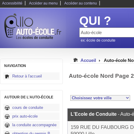
|
|
|
Accessibilité
Accéder au menu
Accéder au contenu
QUI ?
ex: école de conduite
Accueil
Auto-école No
NAVIGATION
Auto-école Nord Page 
Retour à l'accueil
AUTOUR DE L'AUTO-ÉCOLE
cours de conduite
L'Ecole de Conduite
- Auto-
prix auto-école
la conduite accompagnée
159 RUE DU FAUBOURG D
59000 Lille
obtention du permis B