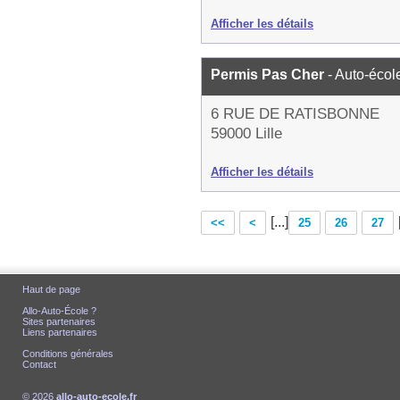
Afficher les détails
Permis Pas Cher
- Auto-écol
6 RUE DE RATISBONNE
59000 Lille
Afficher les détails
[...]
<<
<
25
26
27
Haut de page
Allo-Auto-École ?
Sites partenaires
Liens partenaires
Conditions générales
Contact
© 2026
allo-auto-ecole.fr