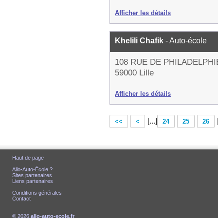
Afficher les détails
Khelili Chafik
- Auto-école
108 RUE DE PHILADELPHI
59000 Lille
Afficher les détails
[...]
<<
<
24
25
26
Haut de page
Allo-Auto-École ?
Sites partenaires
Liens partenaires
Conditions générales
Contact
© 2026
allo-auto-ecole.fr