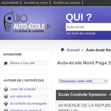
|
|
|
Accessibilité
Accéder au menu
Accéder au contenu
QUI ?
ex: école de conduite
Accueil
Auto-école No
NAVIGATION
Auto-école Nord Page 
Retour à l'accueil
AUTOUR DE L'AUTO-ÉCOLE
cours de conduite
Ecole Conduite Symoens
- 
prix auto-école
la conduite accompagnée
93 AVENUE DE LA REPUB
59000 Lille
obtention du permis B