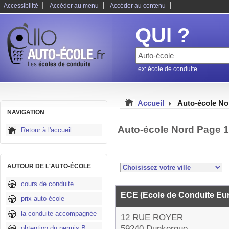
|
|
|
Accessibilité
Accéder au menu
Accéder au contenu
QUI ?
ex: école de conduite
Accueil
Auto-école No
NAVIGATION
Auto-école Nord Page 
Retour à l'accueil
AUTOUR DE L'AUTO-ÉCOLE
cours de conduite
ECE (Ecole de Conduite E
prix auto-école
la conduite accompagnée
12 RUE ROYER
59240 Dunkerque
obtention du permis B