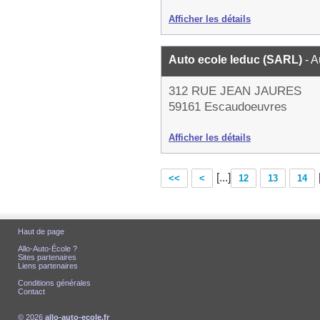
Afficher les détails
Auto ecole leduc (SARL)
- 
312 RUE JEAN JAURES
59161 Escaudoeuvres
Afficher les détails
[...]
<<
<
12
13
14
Haut de page
Allo-Auto-École ?
Sites partenaires
Liens partenaires
Conditions générales
Contact
© 2026
allo-auto-ecole.fr