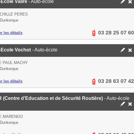
Ecole Valire
- Auto-école
CHILLE PERES
 Dunkerque
03 28 25 07 60
er les détails
-Ecole Vochot
- Auto-école
E PAUL MACHY
 Dunkerque
03 28 63 07 42
er les détails
(Centre d'Education et de Sécurité Routière)
- Auto-école
UE MARENGO
 Dunkerque