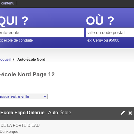
|
 contenu
QUI ?
OÙ ?
x: école de conduite
ex: Cergy ou 95000
ccueil
Auto-école Nord
-école Nord Page 12
 Ecole Flipo Delerue
- Auto-école
 DE LA PORTE D EAU
 Dunkerque