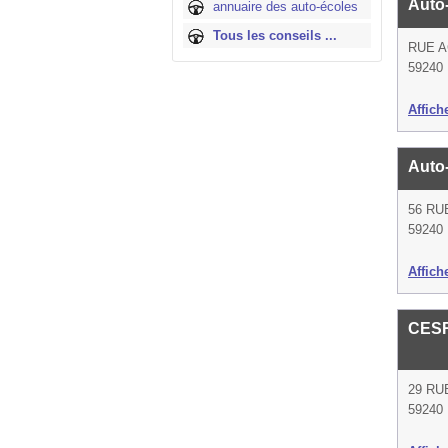
Auto-
annuaire des auto-écoles
Tous les conseils ...
RUE A
59240
Affich
Auto
56 RU
59240
Affich
CESR 
29 R
59240