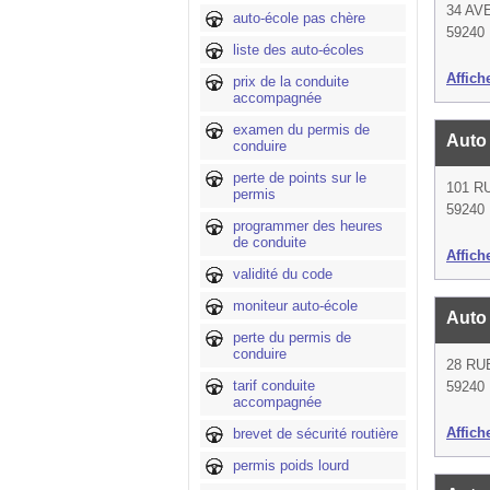
34 AV
auto-école pas chère
59240
liste des auto-écoles
Affich
prix de la conduite
accompagnée
examen du permis de
Auto
conduire
perte de points sur le
101 R
permis
59240
programmer des heures
de conduite
Affich
validité du code
moniteur auto-école
Auto
perte du permis de
conduire
28 RU
tarif conduite
59240
accompagnée
Affich
brevet de sécurité routière
permis poids lourd