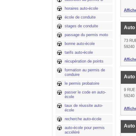
horaires auto-école
Affich
école de conduite
stages de conduite
Auto
passage du permis moto
73 RU
bonne auto-école
59240
tarifs auto-école
Affich
récupération de points
formation au permis de
conduire
Auto
le permis probatoire
9 RUE
passer le code en auto-
59240
école
taux de réussite auto-
Affich
école
recherche auto-école
Auto
auto-école pour permis
accéléré