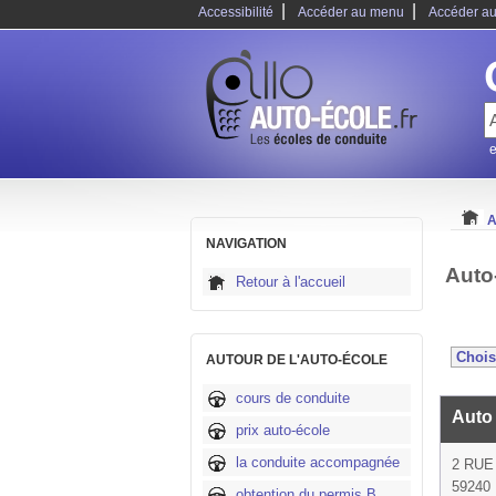
|
|
Accessibilité
Accéder au menu
Accéder au
e
A
NAVIGATION
Auto
Retour à l'accueil
AUTOUR DE L'AUTO-ÉCOLE
cours de conduite
Auto
prix auto-école
la conduite accompagnée
2 RUE
59240
obtention du permis B