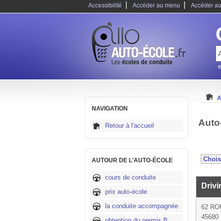
|
|
Accessibilité
Accéder au menu
Accéder au
e
A
NAVIGATION
Auto
Retour à l'accueil
AUTOUR DE L'AUTO-ÉCOLE
cours de conduite
Driv
prix auto-école
la conduite accompagnée
62 RO
45680 
obtention du permis B