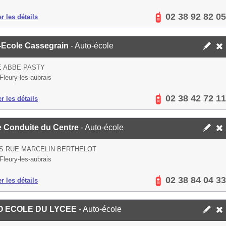
02 38 92 82 05
er les détails
-Ecole Cassegrain
- Auto-école
E ABBE PASTY
Fleury-les-aubrais
02 38 42 72 11
er les détails
e Conduite du Centre
- Auto-école
IS RUE MARCELIN BERTHELOT
Fleury-les-aubrais
02 38 84 04 33
er les détails
O ECOLE DU LYCEE
- Auto-école