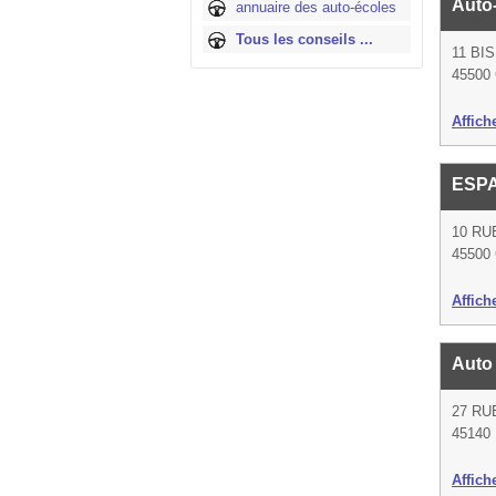
Auto
annuaire des auto-écoles
Tous les conseils ...
11 BI
45500 
Affich
ESP
10 RU
45500 
Affich
Auto
27 RU
45140 
Affich