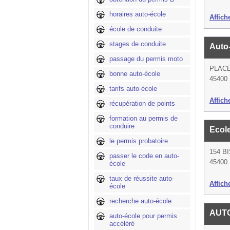
horaires auto-école
Affich
école de conduite
stages de conduite
Auto
passage du permis moto
PLAC
bonne auto-école
45400 
tarifs auto-école
Affich
récupération de points
formation au permis de
conduire
Ecol
le permis probatoire
154 B
passer le code en auto-
45400 
école
taux de réussite auto-
Affich
école
recherche auto-école
AUT
auto-école pour permis
accéléré