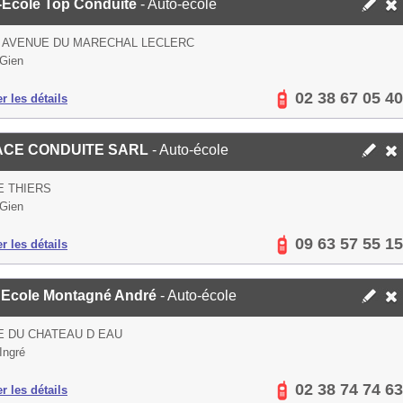
-Ecole Top Conduite
- Auto-école
S AVENUE DU MARECHAL LECLERC
Gien
02 38 67 05 40
er les détails
ACE CONDUITE SARL
- Auto-école
E THIERS
Gien
09 63 57 55 15
er les détails
 Ecole Montagné André
- Auto-école
E DU CHATEAU D EAU
Ingré
02 38 74 74 63
er les détails