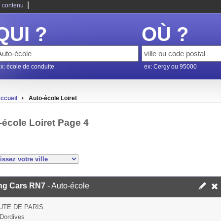
|
 contenu
QUI ?
OÙ ?
x: école de conduite
ex: Cergy ou 95000
ccueil
Auto-école Loiret
-école Loiret Page 4
ing Cars RN7
- Auto-école
UTE DE PARIS
Dordives