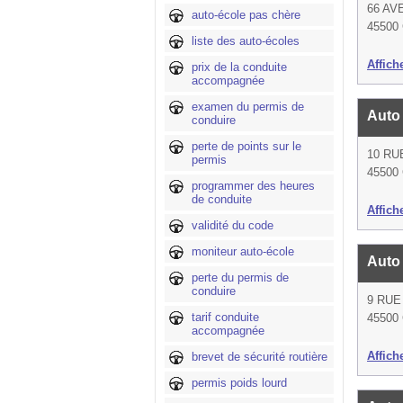
66 AV
auto-école pas chère
45500 
liste des auto-écoles
Affich
prix de la conduite
accompagnée
examen du permis de
Auto
conduire
perte de points sur le
10 RU
permis
45500 
programmer des heures
de conduite
Affich
validité du code
moniteur auto-école
Auto
perte du permis de
conduire
9 RU
tarif conduite
45500 
accompagnée
Affich
brevet de sécurité routière
permis poids lourd