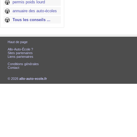
permis poids lourd
annuaire des auto-écoles
Tous les conseils ...
Haut de page
Allo-Auto-École ?
Sites partenaires
Liens partenaires
Conditions générales
Contact
© 2026
allo-auto-ecole.fr