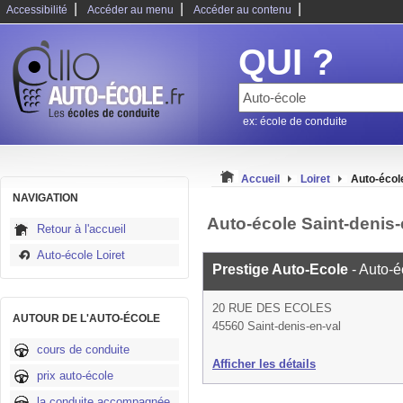
|
|
|
Accessibilité
Accéder au menu
Accéder au contenu
QUI ?
ex: école de conduite
Accueil
Loiret
Auto-école
NAVIGATION
Auto-école Saint-denis-
Retour à l'accueil
Auto-école Loiret
Prestige Auto-Ecole
- Auto-é
20 RUE DES ECOLES
AUTOUR DE L'AUTO-ÉCOLE
45560 Saint-denis-en-val
cours de conduite
Afficher les détails
prix auto-école
la conduite accompagnée