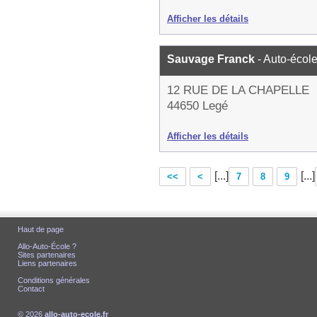
Afficher les détails
Sauvage Franck
- Auto-écol
12 RUE DE LA CHAPELLE
44650 Legé
Afficher les détails
[...]
[...]
<<
<
7
8
9
Haut de page
Allo-Auto-École ?
Sites partenaires
Liens partenaires
Conditions générales
Contact
© 2026
allo-auto-ecole.fr