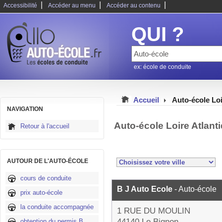
|
|
|
Accessibilité
Accéder au menu
Accéder au contenu
QUI ?
ex: école de conduite
Accueil
Auto-école Loi
NAVIGATION
Auto-école Loire Atlant
Retour à l'accueil
AUTOUR DE L'AUTO-ÉCOLE
cours de conduite
B J Auto Ecole
- Auto-école
prix auto-école
la conduite accompagnée
1 RUE DU MOULIN
44140 Le Bignon
obtention du permis B