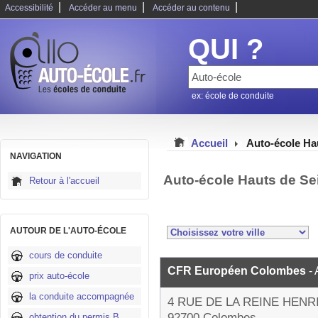
|
|
|
Accessibilité
Accéder au menu
Accéder au contenu
QUI ?
ex: école de conduite
Accueil
Auto-école Ha
NAVIGATION
Auto-école Hauts de Se
Retour à l'accueil
AUTOUR DE L'AUTO-ÉCOLE
cours de conduite
CFR Européen Colombes
-
prix auto-école
la conduite accompagnée
4 RUE DE LA REINE HENR
92700 Colombes
obtention du permis B