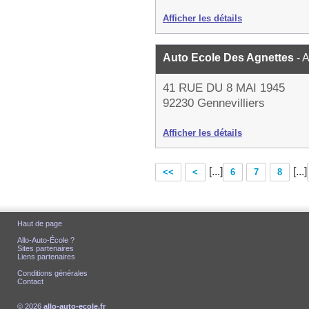
Afficher les détails
Auto Ecole Des Agnettes
- 
41 RUE DU 8 MAI 1945
92230 Gennevilliers
Afficher les détails
[...]
[...]
<<
<
6
7
8
Haut de page
Allo-Auto-École ?
Sites partenaires
Liens partenaires
Conditions générales
Contact
© 2026
allo-auto-ecole.fr