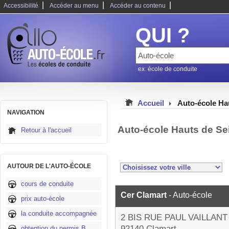
|
|
|
Accessibilité
Accéder au menu
Accéder au contenu
QUI ?
ex: école de conduite
Accueil
Auto-école Ha
NAVIGATION
Auto-école Hauts de Se
Retour à l'accueil
AUTOUR DE L'AUTO-ÉCOLE
cours de conduite
Cer Clamart
- Auto-école
prix auto-école
la conduite accompagnée
2 BIS RUE PAUL VAILLAN
92140 Clamart
obtention du permis B