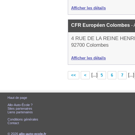
Afficher les détails
CFR Européen Colombes
-
4 RUE DE LA REINE HENR
92700 Colombes
Afficher les détails
[...]
[...]
<<
<
5
6
7
Haut de page
Allo-Auto-École ?
Sites partenaires
Liens partenaires
Conditions générales
Contact
© 2026
allo-auto-ecole.fr