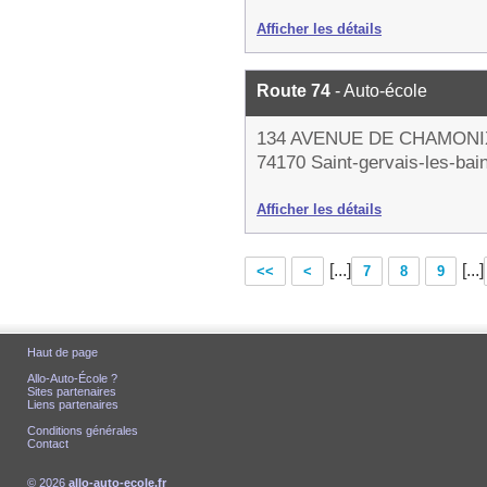
Afficher les détails
Route 74
- Auto-école
134 AVENUE DE CHAMONI
74170 Saint-gervais-les-bai
Afficher les détails
[...]
[...]
<<
<
7
8
9
Haut de page
Allo-Auto-École ?
Sites partenaires
Liens partenaires
Conditions générales
Contact
© 2026
allo-auto-ecole.fr