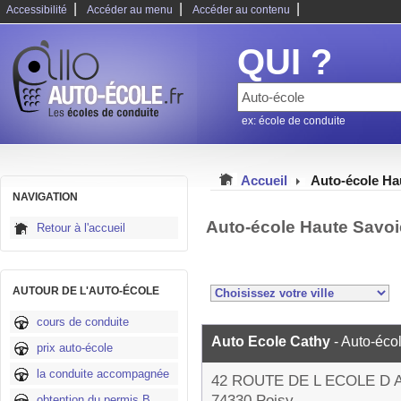
|
|
|
Accessibilité
Accéder au menu
Accéder au contenu
QUI ?
ex: école de conduite
Accueil
Auto-école Ha
NAVIGATION
Auto-école Haute Savoi
Retour à l'accueil
AUTOUR DE L'AUTO-ÉCOLE
cours de conduite
Auto Ecole Cathy
- Auto-éco
prix auto-école
la conduite accompagnée
42 ROUTE DE L ECOLE D
74330 Poisy
obtention du permis B