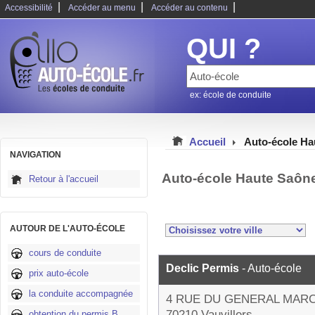
|
|
|
Accessibilité
Accéder au menu
Accéder au contenu
QUI ?
ex: école de conduite
Accueil
Auto-école Ha
NAVIGATION
Auto-école Haute Saôn
Retour à l'accueil
AUTOUR DE L'AUTO-ÉCOLE
cours de conduite
Declic Permis
- Auto-école
prix auto-école
la conduite accompagnée
4 RUE DU GENERAL MAR
70210 Vauvillers
obtention du permis B