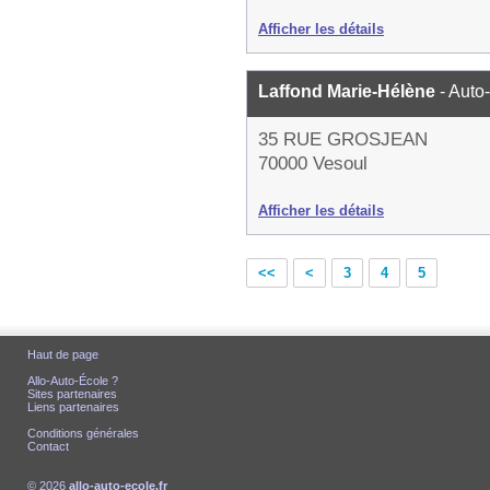
Afficher les détails
Laffond Marie-Hélène
- Auto
35 RUE GROSJEAN
70000 Vesoul
Afficher les détails
<<
<
3
4
5
Haut de page
Allo-Auto-École ?
Sites partenaires
Liens partenaires
Conditions générales
Contact
© 2026
allo-auto-ecole.fr