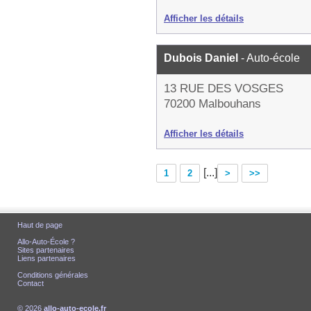
Afficher les détails
Dubois Daniel
- Auto-école
13 RUE DES VOSGES
70200 Malbouhans
Afficher les détails
[...]
1
2
>
>>
Haut de page
Allo-Auto-École ?
Sites partenaires
Liens partenaires
Conditions générales
Contact
© 2026
allo-auto-ecole.fr