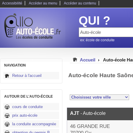
|
|
|
Accessibilité
Accéder au menu
Accéder au contenu
QUI ?
ex: école de conduite
Accueil
Auto-école Ha
NAVIGATION
Auto-école Haute Saôn
Retour à l'accueil
AUTOUR DE L'AUTO-ÉCOLE
cours de conduite
AJT
- Auto-école
prix auto-école
la conduite accompagnée
46 GRANDE RUE
70700 Gy
obtention du permis B