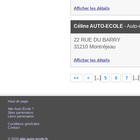
Afficher les détails
Céline AUTO-ECOLE
- Auto-
22 RUE DU BARRY
31210 Montréjeau
Afficher les détails
[...]
[...]
<<
<
5
6
7
Haut de page
Allo-Auto-École ?
Sites partenaires
Liens partenaires
Conditions générales
Contact
© 2026
allo-auto-ecole.fr