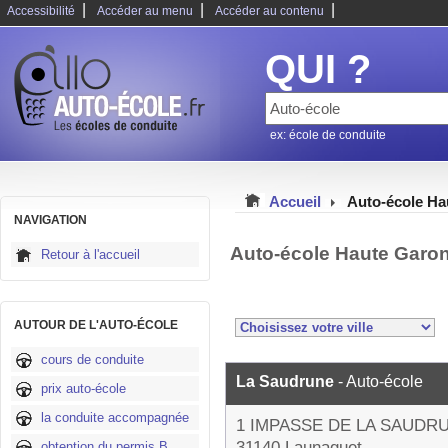
|
|
|
Accessibilité
Accéder au menu
Accéder au contenu
QUI ?
ex: école de conduite
Accueil
Auto-école Ha
NAVIGATION
Auto-école Haute Garo
Retour à l'accueil
AUTOUR DE L'AUTO-ÉCOLE
cours de conduite
La Saudrune
- Auto-école
prix auto-école
la conduite accompagnée
1 IMPASSE DE LA SAUDR
31140 Launaguet
obtention du permis B