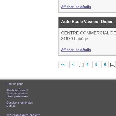
Afficher les détails
Auto Ecole Vasseur Didier
-
CENTRE COMMERCIAL DE
31670 Labège
Afficher les détails
[...]
[...]
<<
<
4
5
6
Haut de page
Allo-Auto-École ?
Sites partenaires
Liens partenaires
Conditions générales
Contact
© 2026
allo-auto-ecole.fr