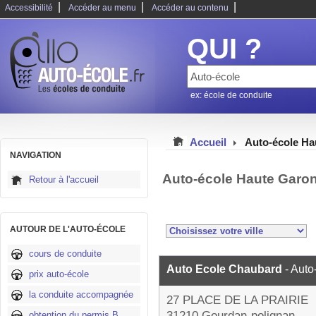
|
|
|
Accessibilité
Accéder au menu
Accéder au contenu
QUI ?
ex: école de conduite
Accueil
Auto-école Ha
NAVIGATION
Auto-école Haute Garo
Retour à l'accueil
AUTOUR DE L'AUTO-ÉCOLE
cours de conduite
Auto Ecole Chaubard
- Auto
prix auto-école
la conduite accompagnée
27 PLACE DE LA PRAIRIE
31210 Gourdan-polignan
obtention du permis B