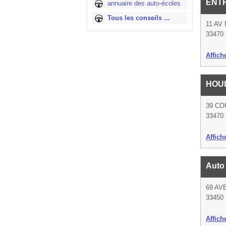
ENT
annuaire des auto-écoles
Tous les conseils ...
11 AV
33470 
Affich
HOUI
39 CO
33470 
Affich
Auto
69 AV
33450 
Affich