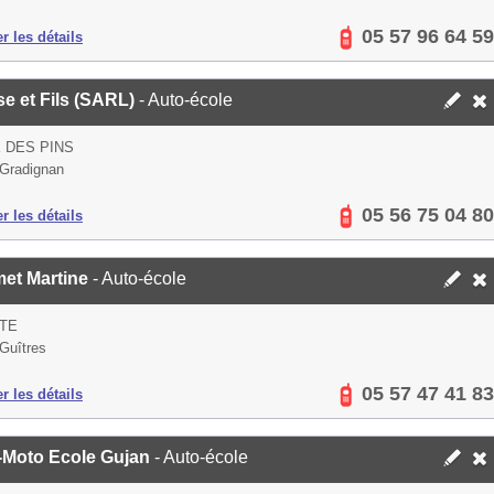
05 57 96 64 59
er les détails
e et Fils (SARL)
- Auto-école
 DES PINS
Gradignan
05 56 75 04 80
er les détails
et Martine
- Auto-école
TE
Guîtres
05 57 47 41 83
er les détails
-Moto Ecole Gujan
- Auto-école