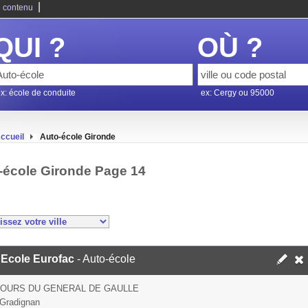
|
 contenu
QUI ?
OÙ ?
x: école de conduite
ex: Cergy ou 95000
ccueil
Auto-école Gironde
-école Gironde Page 14
 Ecole Eurofac
- Auto-école
COURS DU GENERAL DE GAULLE
Gradignan