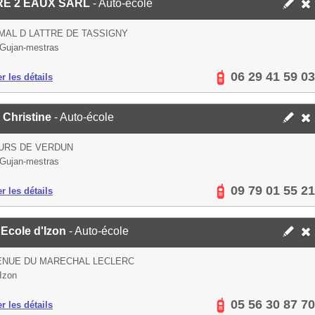
RE 2 EAUX SARL
- Auto-école
 MAL D LATTRE DE TASSIGNY
Gujan-mestras
06 29 41 59 03
er les détails
 Christine
- Auto-école
URS DE VERDUN
Gujan-mestras
09 79 01 55 21
er les détails
 Ecole d'Izon
- Auto-école
ENUE DU MARECHAL LECLERC
Izon
05 56 30 87 70
er les détails