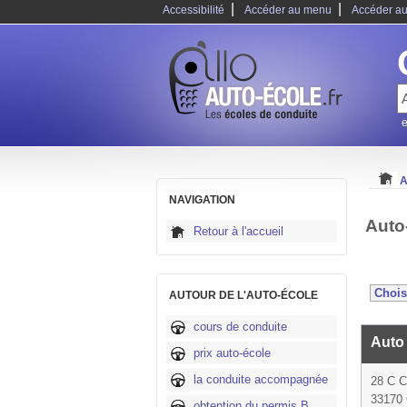
|
|
Accessibilité
Accéder au menu
Accéder au
e
A
NAVIGATION
Auto
Retour à l'accueil
AUTOUR DE L'AUTO-ÉCOLE
cours de conduite
Auto
prix auto-école
la conduite accompagnée
28 C 
33170 
obtention du permis B