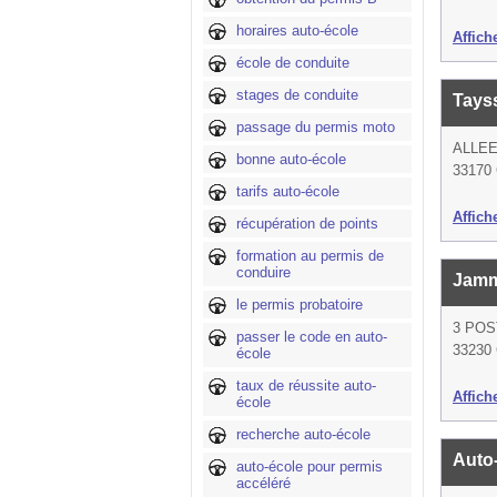
horaires auto-école
Affich
école de conduite
stages de conduite
Tayss
passage du permis moto
ALLEE
bonne auto-école
33170 
tarifs auto-école
Affich
récupération de points
formation au permis de
conduire
Jamm
le permis probatoire
3 POS
passer le code en auto-
33230 
école
taux de réussite auto-
Affich
école
recherche auto-école
Auto
auto-école pour permis
accéléré