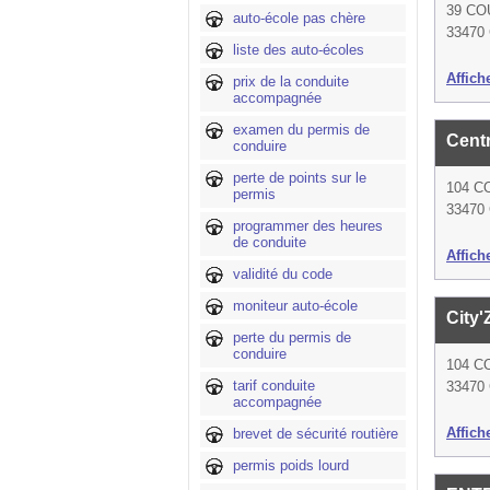
39 CO
auto-école pas chère
33470 
liste des auto-écoles
Affich
prix de la conduite
accompagnée
examen du permis de
Cent
conduire
perte de points sur le
104 C
permis
33470 
programmer des heures
de conduite
Affich
validité du code
moniteur auto-école
City
perte du permis de
conduire
104 C
tarif conduite
33470 
accompagnée
Affich
brevet de sécurité routière
permis poids lourd