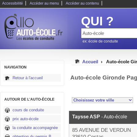
|
|
|
Accessibilité
Accéder au menu
Accéder au contenu
QUI ?
ex: école de conduite
Accueil
Auto-école Gi
NAVIGATION
Auto-école Gironde Pa
Retour à l'accueil
AUTOUR DE L'AUTO-ÉCOLE
cours de conduite
Taysse ASP
- Auto-école
prix auto-école
la conduite accompagnée
85 AVENUE DE VERDUN
33610 Cestas
obtention du permis B