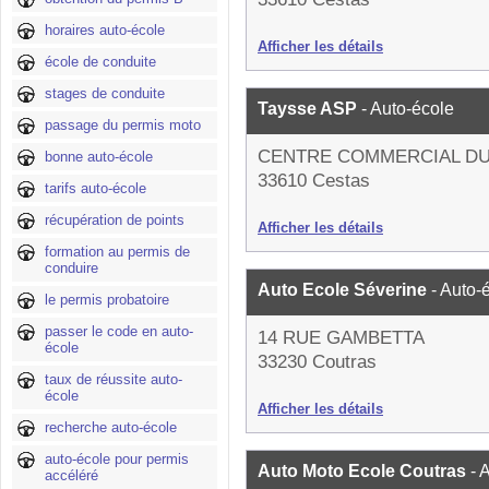
horaires auto-école
Afficher les détails
école de conduite
stages de conduite
Taysse ASP
- Auto-école
passage du permis moto
CENTRE COMMERCIAL D
bonne auto-école
33610 Cestas
tarifs auto-école
récupération de points
Afficher les détails
formation au permis de
conduire
Auto Ecole Séverine
- Auto-
le permis probatoire
passer le code en auto-
14 RUE GAMBETTA
école
33230 Coutras
taux de réussite auto-
école
Afficher les détails
recherche auto-école
auto-école pour permis
Auto Moto Ecole Coutras
- 
accéléré