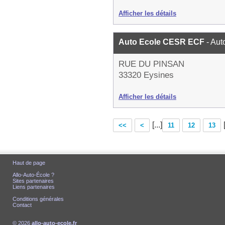
Afficher les détails
Auto Ecole CESR ECF
- Aut
RUE DU PINSAN
33320 Eysines
Afficher les détails
[...]
<<
<
11
12
13
Haut de page
Allo-Auto-École ?
Sites partenaires
Liens partenaires
Conditions générales
Contact
© 2026
allo-auto-ecole.fr