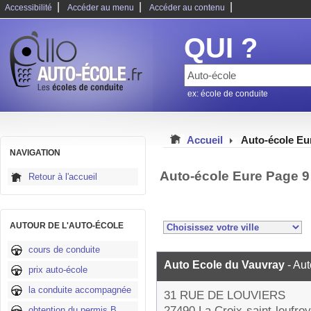
|
|
|
Accessibilité
Accéder au menu
Accéder au contenu
QUI ?
ex: école de conduite
Accueil
Auto-école Eu
NAVIGATION
Auto-école Eure Page 9
Retour à l'accueil
AUTOUR DE L'AUTO-ÉCOLE
cours de conduite
Auto Ecole du Vauvray
- Au
prix auto-école
la conduite accompagnée
31 RUE DE LOUVIERS
27490 La Croix-saint-leufroy
obtention du permis B