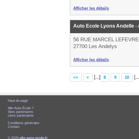
Afficher les détails
Auto Ecole Lyons Andelle
-
56 RUE MARCEL LEFEVRE
27700 Les Andelys
Afficher les détails
[...]
[...
<<
<
8
9
10
Haut de page
Allo-Auto-École ?
Sites partenaires
Liens partenaires
Conditions générales
Contact
© 2026
allo-auto-ecole.fr