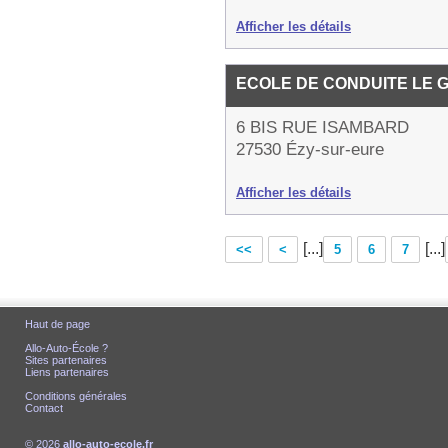
Afficher les détails
ECOLE DE CONDUITE LE 
6 BIS RUE ISAMBARD
27530 Ézy-sur-eure
Afficher les détails
[...]
[...]
<<
<
5
6
7
Haut de page
Allo-Auto-École ?
Sites partenaires
Liens partenaires
Conditions générales
Contact
© 2026
allo-auto-ecole.fr