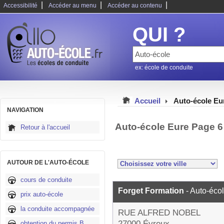
|
|
|
Accessibilité
Accéder au menu
Accéder au contenu
QUI ?
ex: école de conduite
Accueil
Auto-école Eu
NAVIGATION
Auto-école Eure Page 6
Retour à l'accueil
AUTOUR DE L'AUTO-ÉCOLE
cours de conduite
Forget Formation
- Auto-éco
prix auto-école
la conduite accompagnée
RUE ALFRED NOBEL
27000 Évreux
obtention du permis B