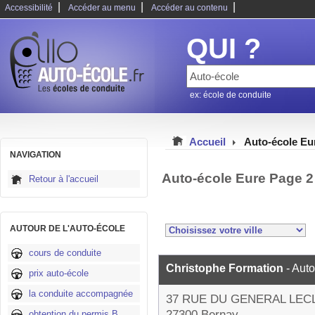
|
|
|
Accessibilité
Accéder au menu
Accéder au contenu
QUI ?
ex: école de conduite
Accueil
Auto-école Eu
NAVIGATION
Auto-école Eure Page 2
Retour à l'accueil
AUTOUR DE L'AUTO-ÉCOLE
cours de conduite
Christophe Formation
- Aut
prix auto-école
la conduite accompagnée
37 RUE DU GENERAL LEC
27300 Bernay
obtention du permis B