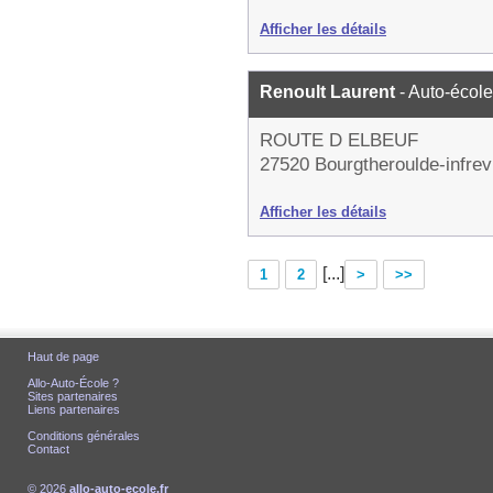
Afficher les détails
Renoult Laurent
- Auto-école
ROUTE D ELBEUF
27520 Bourgtheroulde-infrevi
Afficher les détails
[...]
1
2
>
>>
Haut de page
Allo-Auto-École ?
Sites partenaires
Liens partenaires
Conditions générales
Contact
© 2026
allo-auto-ecole.fr