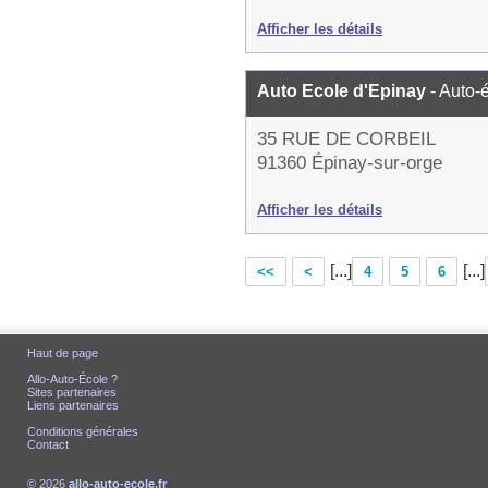
Afficher les détails
Auto Ecole d'Epinay
- Auto-
35 RUE DE CORBEIL
91360 Épinay-sur-orge
Afficher les détails
[...]
[...]
<<
<
4
5
6
Haut de page
Allo-Auto-École ?
Sites partenaires
Liens partenaires
Conditions générales
Contact
© 2026
allo-auto-ecole.fr