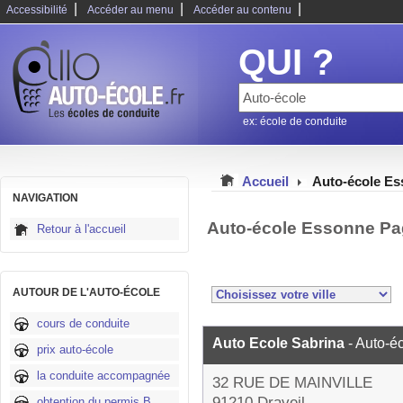
|
|
|
Accessibilité
Accéder au menu
Accéder au contenu
QUI ?
ex: école de conduite
Accueil
Auto-école E
NAVIGATION
Auto-école Essonne Pa
Retour à l'accueil
AUTOUR DE L'AUTO-ÉCOLE
cours de conduite
Auto Ecole Sabrina
- Auto-é
prix auto-école
la conduite accompagnée
32 RUE DE MAINVILLE
91210 Draveil
obtention du permis B