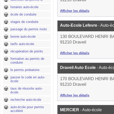
horaires auto-école
Afficher les détails
école de conduite
stages de conduite
Auto-Ecole Lefevre
- Auto-é
passage du permis moto
130 BOULEVARD HENRI 
bonne auto-école
91210 Draveil
tarifs auto-école
récupération de points
Afficher les détails
formation au permis de
conduire
Draveil Auto Ecole
- Auto-éc
le permis probatoire
passer le code en auto-
170 BOULEVARD HENRI 
école
91210 Draveil
taux de réussite auto-
école
Afficher les détails
recherche auto-école
auto-école pour permis
MERCIER
- Auto-école
accéléré