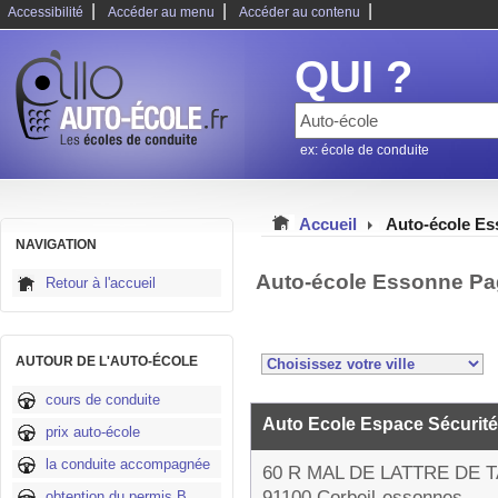
|
|
|
Accessibilité
Accéder au menu
Accéder au contenu
QUI ?
ex: école de conduite
Accueil
Auto-école E
NAVIGATION
Auto-école Essonne Pa
Retour à l'accueil
AUTOUR DE L'AUTO-ÉCOLE
cours de conduite
Auto Ecole Espace Sécurit
prix auto-école
la conduite accompagnée
60 R MAL DE LATTRE DE 
91100 Corbeil-essonnes
obtention du permis B