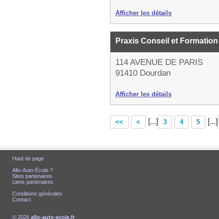
Afficher les détails
Praxis Conseil et Formatio
114 AVENUE DE PARIS
91410 Dourdan
Afficher les détails
[...]
[...]
<<
<
3
4
5
Haut de page
Allo-Auto-École ?
Sites partenaires
Liens partenaires
Conditions générales
Contact
© 2026
allo-auto-ecole.fr