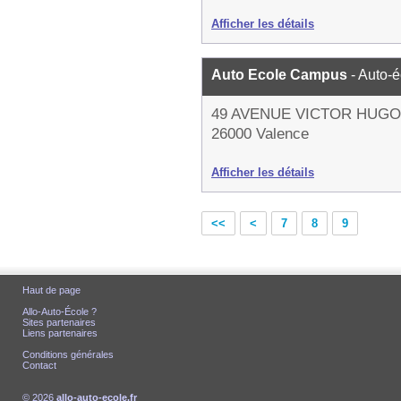
Afficher les détails
Auto Ecole Campus
- Auto-
49 AVENUE VICTOR HUGO
26000 Valence
Afficher les détails
<<
<
7
8
9
Haut de page
Allo-Auto-École ?
Sites partenaires
Liens partenaires
Conditions générales
Contact
© 2026
allo-auto-ecole.fr