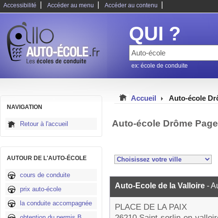
|
|
|
Accessibilité
Accéder au menu
Accéder au contenu
QUI ?
ex: école de conduite
Accueil
Auto-école D
NAVIGATION
Auto-école Drôme Page
Retour à l'accueil
AUTOUR DE L'AUTO-ÉCOLE
cours de conduite
Auto-Ecole de la Valloire
- A
prix auto-école
la conduite accompagnée
PLACE DE LA PAIX
26210 Saint-sorlin-en-valloir
obtention du permis B