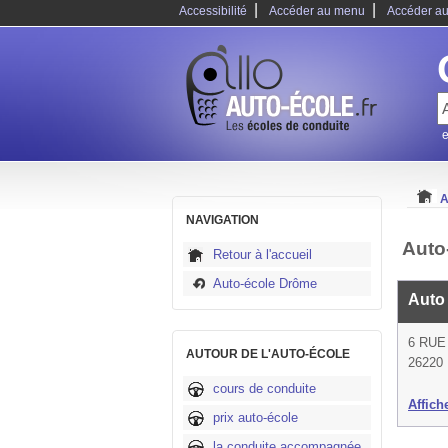
|
|
Accessibilité
Accéder au menu
Accéder au
e
A
NAVIGATION
Auto-
Retour à l'accueil
Auto-école Drôme
Auto
6 RUE
AUTOUR DE L'AUTO-ÉCOLE
26220 
cours de conduite
Affich
prix auto-école
la conduite accompagnée