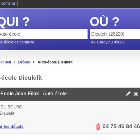
|
 contenu
QUI ?
OÙ ?
x: école de conduite
ex: Cergy ou 95000
ccueil
Drôme
Auto-école Dieulefit
école Dieulefit
 Ecole Jean Filak
- Auto-école
 DU BOURG
Dieulefit
04 75 46 84 46
er les détails