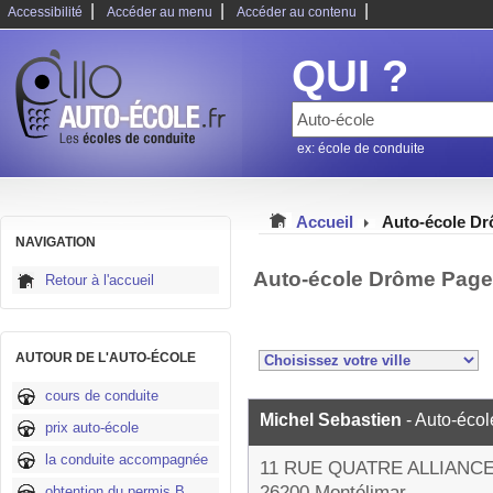
|
|
|
Accessibilité
Accéder au menu
Accéder au contenu
QUI ?
ex: école de conduite
Accueil
Auto-école D
NAVIGATION
Auto-école Drôme Page
Retour à l'accueil
AUTOUR DE L'AUTO-ÉCOLE
cours de conduite
Michel Sebastien
- Auto-écol
prix auto-école
la conduite accompagnée
11 RUE QUATRE ALLIANC
26200 Montélimar
obtention du permis B