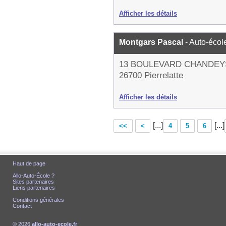
Afficher les détails
Montgars Pascal
- Auto-écol
13 BOULEVARD CHANDE
26700 Pierrelatte
Afficher les détails
[...]
[...]
<<
<
4
5
6
Haut de page
Allo-Auto-École ?
Sites partenaires
Liens partenaires
Conditions générales
Contact
© 2026
allo-auto-ecole.fr