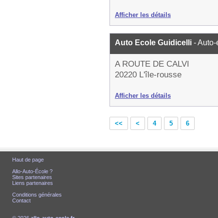
Afficher les détails
Auto Ecole Guidicelli
- Auto-
A ROUTE DE CALVI
20220 L'île-rousse
Afficher les détails
<<
<
4
5
6
Haut de page
Allo-Auto-École ?
Sites partenaires
Liens partenaires
Conditions générales
Contact