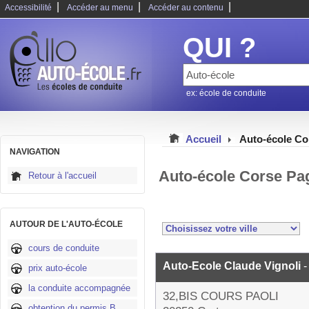
|
|
|
Accessibilité
Accéder au menu
Accéder au contenu
QUI ?
ex: école de conduite
Accueil
Auto-école Co
NAVIGATION
Auto-école Corse Pa
Retour à l'accueil
AUTOUR DE L'AUTO-ÉCOLE
cours de conduite
Auto-Ecole Claude Vignoli
-
prix auto-école
la conduite accompagnée
32,BIS COURS PAOLI
obtention du permis B