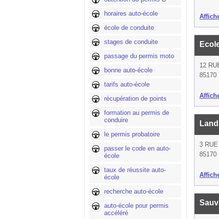
horaires auto-école
Affich
école de conduite
stages de conduite
Ecol
passage du permis moto
12 RU
bonne auto-école
85170 
tarifs auto-école
Affich
récupération de points
formation au permis de
conduire
Land
le permis probatoire
3 RU
passer le code en auto-
85170 
école
taux de réussite auto-
Affich
école
recherche auto-école
Sauv
auto-école pour permis
accéléré