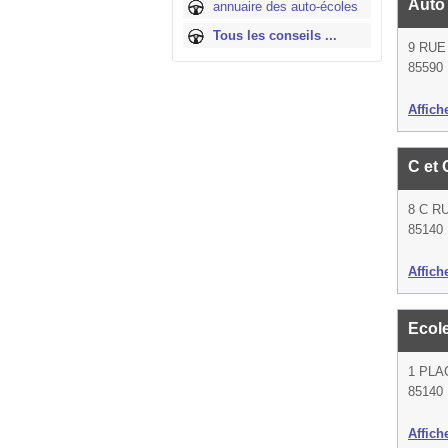
Auto
annuaire des auto-écoles
Tous les conseils ...
9 RUE
85590
Affich
C et
8 C R
85140 
Affich
Ecol
1 PLA
85140 
Affich