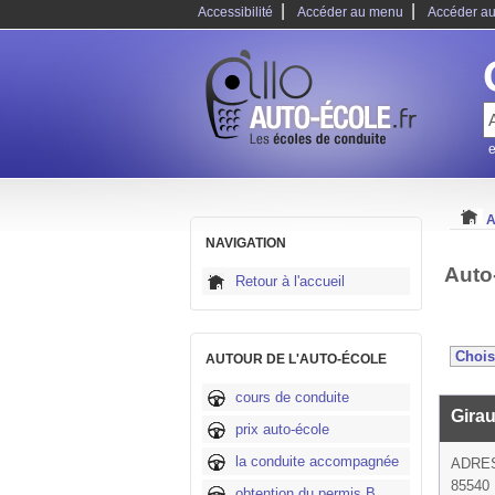
|
|
Accessibilité
Accéder au menu
Accéder au
e
A
NAVIGATION
Auto
Retour à l'accueil
AUTOUR DE L'AUTO-ÉCOLE
cours de conduite
Gira
prix auto-école
la conduite accompagnée
ADRE
85540 
obtention du permis B