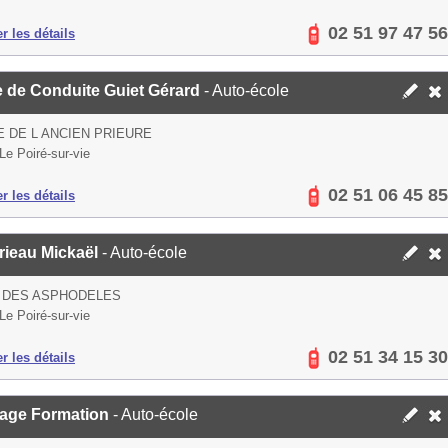
02 51 97 47 56
er les détails
e de Conduite Guiet Gérard
- Auto-école
E DE L ANCIEN PRIEURE
Le Poiré-sur-vie
02 51 06 45 85
er les détails
rieau Mickaël
- Auto-école
E DES ASPHODELES
Le Poiré-sur-vie
02 51 34 15 30
er les détails
age Formation
- Auto-école