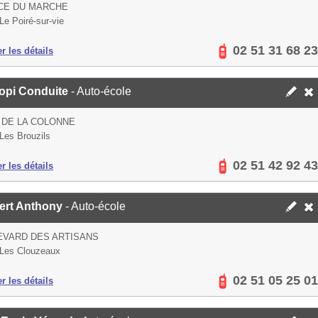
CE DU MARCHE
Le Poiré-sur-vie
02 51 31 68 23
er les détails
opi Conduite
- Auto-école
 DE LA COLONNE
Les Brouzils
02 51 42 92 43
er les détails
ert Anthony
- Auto-école
EVARD DES ARTISANS
Les Clouzeaux
02 51 05 25 01
er les détails