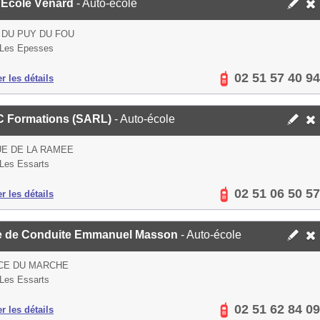
 Ecole Vénard
- Auto-école
 DU PUY DU FOU
 Les Epesses
02 51 57 40 94
er les détails
 C Formations (SARL)
- Auto-école
UE DE LA RAMEE
Les Essarts
02 51 06 50 57
er les détails
e de Conduite Emmanuel Masson
- Auto-école
CE DU MARCHE
Les Essarts
02 51 62 84 09
er les détails