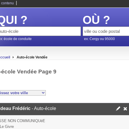
|
 contenu
QUI ?
OÙ ?
x: école de conduite
ex: Cergy ou 95000
ccueil
Auto-école Vendée
-école Vendée Page 9
udeau Frédéric
- Auto-école
SSE NON COMMUNIQUéE
Le Givre