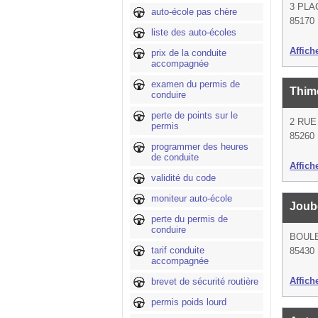
3 PLA
auto-école pas chère
85170 
liste des auto-écoles
Affich
prix de la conduite
accompagnée
examen du permis de
Thim
conduire
perte de points sur le
2 RUE
permis
85260 
programmer des heures
de conduite
Affich
validité du code
moniteur auto-école
Joub
perte du permis de
conduire
BOUL
tarif conduite
85430 
accompagnée
Affich
brevet de sécurité routière
permis poids lourd