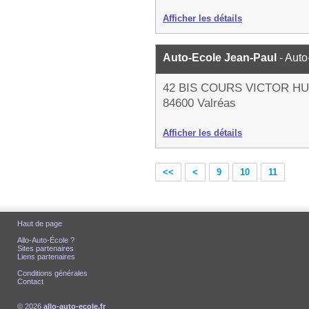
Afficher les détails
Auto-Ecole Jean-Paul
- Auto
42 BIS COURS VICTOR H
84600 Valréas
Afficher les détails
<<
<
9
10
11
Haut de page
Allo-Auto-École ?
Sites partenaires
Liens partenaires
Conditions générales
Contact
© 2026
allo-auto-ecole.fr