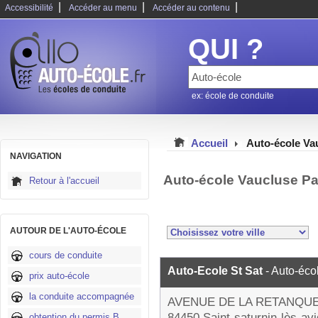
|
|
|
Accessibilité
Accéder au menu
Accéder au contenu
QUI ?
ex: école de conduite
Accueil
Auto-école Va
NAVIGATION
Auto-école Vaucluse P
Retour à l'accueil
AUTOUR DE L'AUTO-ÉCOLE
cours de conduite
Auto-Ecole St Sat
- Auto-éco
prix auto-école
la conduite accompagnée
AVENUE DE LA RETANQU
84450 Saint-saturnin-lès-av
obtention du permis B