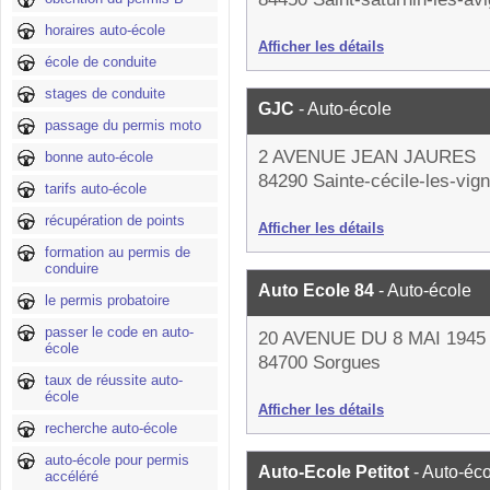
horaires auto-école
Afficher les détails
école de conduite
stages de conduite
GJC
- Auto-école
passage du permis moto
2 AVENUE JEAN JAURES
bonne auto-école
84290 Sainte-cécile-les-vig
tarifs auto-école
récupération de points
Afficher les détails
formation au permis de
conduire
Auto Ecole 84
- Auto-école
le permis probatoire
passer le code en auto-
20 AVENUE DU 8 MAI 1945
école
84700 Sorgues
taux de réussite auto-
école
Afficher les détails
recherche auto-école
auto-école pour permis
Auto-Ecole Petitot
- Auto-éc
accéléré