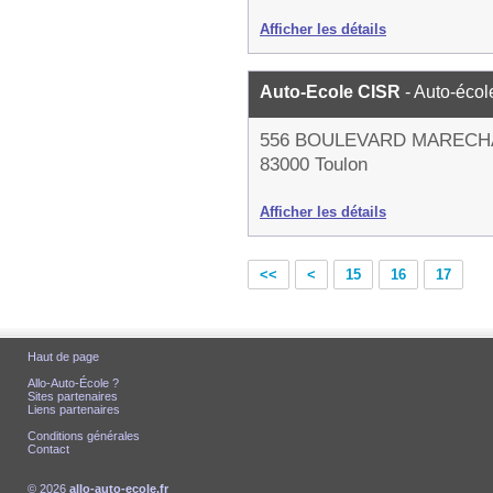
Afficher les détails
Auto-Ecole CISR
- Auto-écol
556 BOULEVARD MARECH
83000 Toulon
Afficher les détails
<<
<
15
16
17
Haut de page
Allo-Auto-École ?
Sites partenaires
Liens partenaires
Conditions générales
Contact
© 2026
allo-auto-ecole.fr