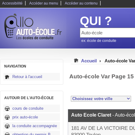
|
|
|
Accessibilité
Accéder au menu
Accéder au contenu
QUI ?
ex: école de conduite
Accueil
Auto-école Va
NAVIGATION
Auto-école Var Page 15
Retour à l'accueil
AUTOUR DE L'AUTO-ÉCOLE
cours de conduite
Auto Ecole Claret
- Auto-éco
prix auto-école
la conduite accompagnée
181 AV DE LA VICTOIRE DU
83000 Toulon
obtention du permis B