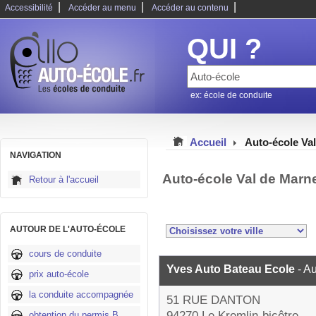
|
|
|
Accessibilité
Accéder au menu
Accéder au contenu
QUI ?
ex: école de conduite
Accueil
Auto-école Va
NAVIGATION
Auto-école Val de Marn
Retour à l'accueil
AUTOUR DE L'AUTO-ÉCOLE
cours de conduite
Yves Auto Bateau Ecole
- A
prix auto-école
la conduite accompagnée
51 RUE DANTON
94270 Le Kremlin-bicêtre
obtention du permis B