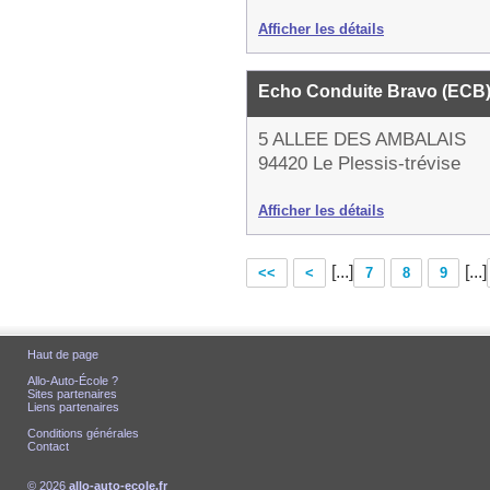
Afficher les détails
Echo Conduite Bravo (ECB
5 ALLEE DES AMBALAIS
94420 Le Plessis-trévise
Afficher les détails
[...]
[...]
<<
<
7
8
9
Haut de page
Allo-Auto-École ?
Sites partenaires
Liens partenaires
Conditions générales
Contact
© 2026
allo-auto-ecole.fr