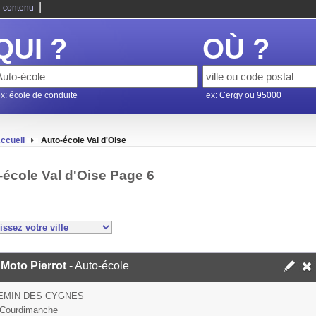
|
 contenu
QUI ?
OÙ ?
x: école de conduite
ex: Cergy ou 95000
ccueil
Auto-école Val d'Oise
-école Val d'Oise Page 6
 Moto Pierrot
- Auto-école
EMIN DES CYGNES
 Courdimanche