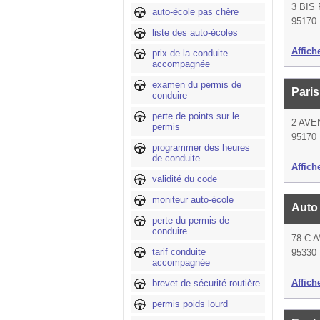
3 BIS
auto-école pas chère
95170 
liste des auto-écoles
Affich
prix de la conduite
accompagnée
examen du permis de
Pari
conduire
perte de points sur le
2 AVE
permis
95170 
programmer des heures
de conduite
Affich
validité du code
moniteur auto-école
Auto
perte du permis de
conduire
78 C 
tarif conduite
95330
accompagnée
Affich
brevet de sécurité routière
permis poids lourd