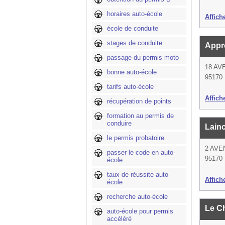
horaires auto-école
Affich
école de conduite
stages de conduite
Appr
passage du permis moto
18 A
bonne auto-école
95170 
tarifs auto-école
Affich
récupération de points
formation au permis de
conduire
Lainc
le permis probatoire
2 AVE
passer le code en auto-
95170 
école
taux de réussite auto-
Affich
école
recherche auto-école
Le C
auto-école pour permis
accéléré