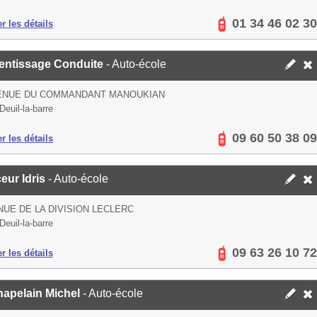
01 34 46 02 30
er les détails
entissage Conduite
- Auto-école
VENUE DU COMMANDANT MANOUKIAN
Deuil-la-barre
09 60 50 38 09
er les détails
eur Idris
- Auto-école
NUE DE LA DIVISION LECLERC
Deuil-la-barre
09 63 26 10 72
er les détails
hapelain Michel
- Auto-école