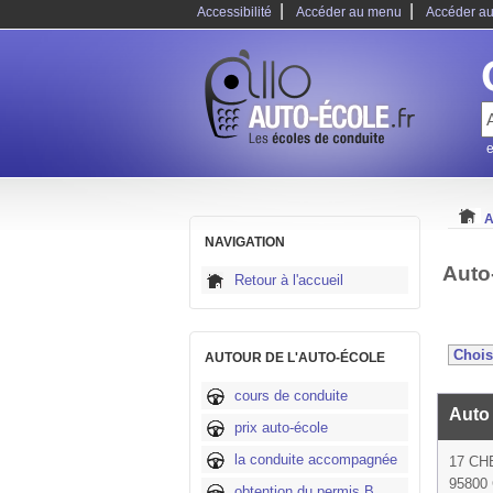
|
|
Accessibilité
Accéder au menu
Accéder au
e
A
NAVIGATION
Auto
Retour à l'accueil
AUTOUR DE L'AUTO-ÉCOLE
cours de conduite
Auto
prix auto-école
la conduite accompagnée
17 CH
95800
obtention du permis B