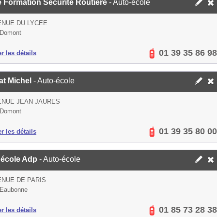
e Formation Sécurité Routière
- Auto-école
ENUE DU LYCEE
 Domont
01 39 35 86 98
er les détails
at Michel
- Auto-école
ENUE JEAN JAURES
 Domont
01 39 35 80 00
er les détails
 école Adp
- Auto-école
ENUE DE PARIS
 Eaubonne
01 85 73 28 38
er les détails