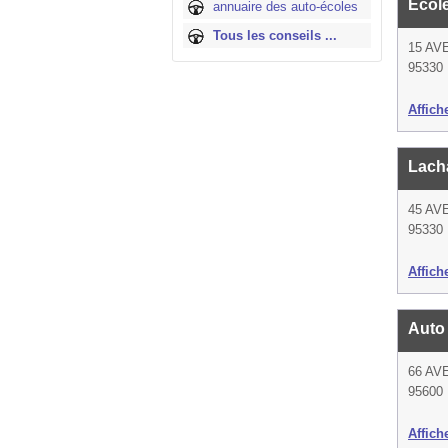
Ecol
annuaire des auto-écoles
Tous les conseils ...
15 AV
95330
Affich
Lach
45 AV
95330
Affich
Auto
66 AV
95600
Affich