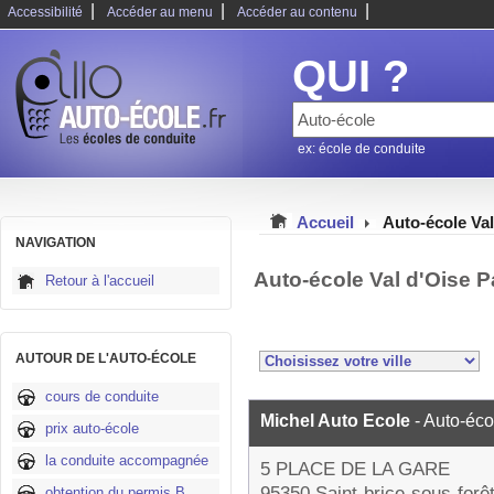
|
|
|
Accessibilité
Accéder au menu
Accéder au contenu
QUI ?
ex: école de conduite
Accueil
Auto-école Val
NAVIGATION
Auto-école Val d'Oise 
Retour à l'accueil
AUTOUR DE L'AUTO-ÉCOLE
cours de conduite
Michel Auto Ecole
- Auto-éco
prix auto-école
la conduite accompagnée
5 PLACE DE LA GARE
95350 Saint-brice-sous-forê
obtention du permis B