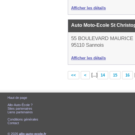
Afficher les détails
Auto Moto-Ecole St Christ
55 BOULEVARD MAURICE
95110 Sannois
Afficher les détails
[...]
<<
<
14
15
16
Haut de page
Allo-Auto-École ?
Sites partenaires
Liens partenaires
Conditions générales
Contact
© 2026
allo-auto-ecole.fr