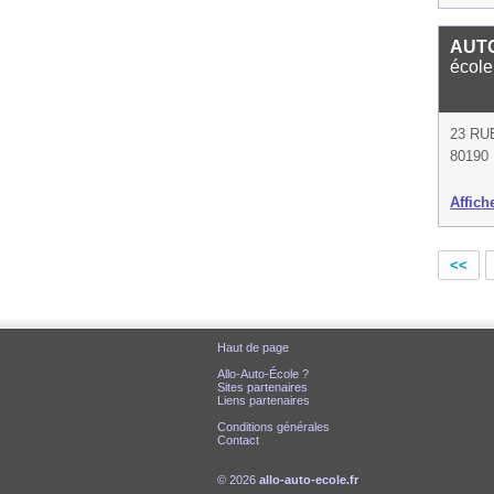
AUTO
école
23 R
80190 
Affich
<<
Haut de page
Allo-Auto-École ?
Sites partenaires
Liens partenaires
Conditions générales
Contact
© 2026
allo-auto-ecole.fr