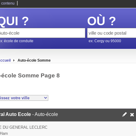
|
 contenu
QUI ?
OÙ ?
x: école de conduite
ex: Cergy ou 95000
ccueil
Auto-école Somme
-école Somme Page 8
ral Auto Ecole
- Auto-école
E DU GENERAL LECLERC
 Ham