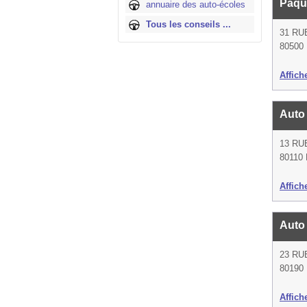
Paqu
annuaire des auto-écoles
Tous les conseils ...
31 RU
80500 
Affich
Auto
13 RU
80110 
Affich
Auto
23 R
80190 
Affich