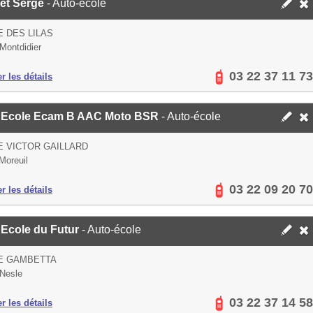
et Serge
- Auto-école
E DES LILAS
Montdidier
03 22 37 11 73
er les détails
 Ecole Ecam B AAC Moto BSR
- Auto-école
E VICTOR GAILLARD
Moreuil
03 22 09 20 70
er les détails
 Ecole du Futur
- Auto-école
UE GAMBETTA
Nesle
03 22 37 14 58
er les détails