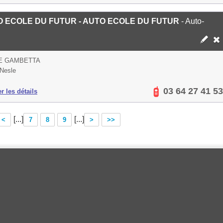
 ECOLE DU FUTUR - AUTO ECOLE DU FUTUR
- Auto-
UE GAMBETTA
Nesle
03 64 27 41 53
er les détails
[...]
[...]
<
7
8
9
>
>>