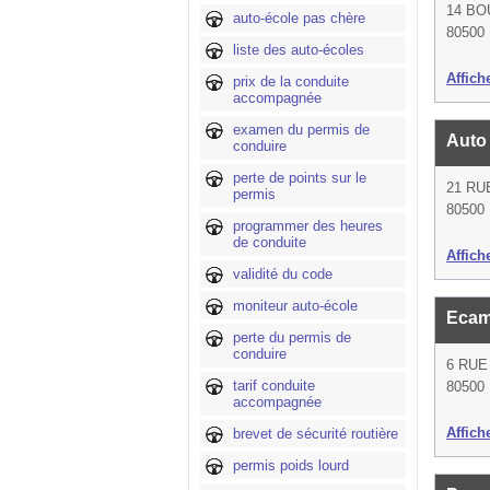
14 B
auto-école pas chère
80500 
liste des auto-écoles
Affich
prix de la conduite
accompagnée
examen du permis de
Auto
conduire
perte de points sur le
21 RU
permis
80500 
programmer des heures
de conduite
Affich
validité du code
moniteur auto-école
Eca
perte du permis de
conduire
6 RU
tarif conduite
80500 
accompagnée
Affich
brevet de sécurité routière
permis poids lourd