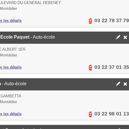
OULEVARD DU GENERAL DEBENEY
Montdidier
03 22 78 37 79
er les détails
 Ecole Paquet
- Auto-école
E ALBERT 1ER
Montdidier
03 22 37 01 35
er les détails
m
- Auto-école
E GAMBETTA
Montdidier
03 22 98 01 13
er les détails