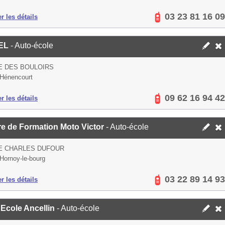
03 23 81 16 09
er les détails
EL
- Auto-école
E DES BOULOIRS
Hénencourt
09 62 16 94 42
er les détails
re de Formation Moto Victor
- Auto-école
E CHARLES DUFOUR
Hornoy-le-bourg
03 22 89 14 93
er les détails
 Ecole Ancellin
- Auto-école