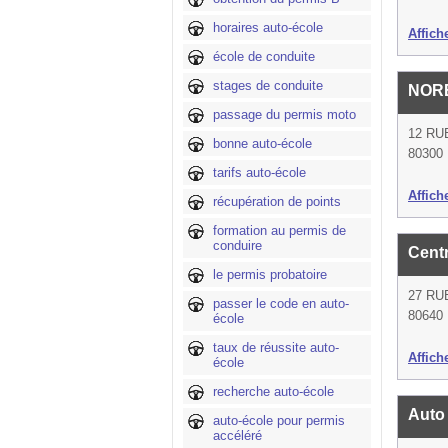
horaires auto-école
Affich
école de conduite
stages de conduite
NOR
passage du permis moto
12 RU
bonne auto-école
80300 
tarifs auto-école
Affich
récupération de points
formation au permis de
conduire
Cent
le permis probatoire
27 RU
passer le code en auto-
80640 
école
taux de réussite auto-
Affich
école
recherche auto-école
Auto
auto-école pour permis
accéléré