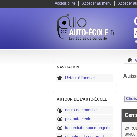
|
|
Accessibilité
Accéder au menu
Accéder au
e
A
NAVIGATION
Auto
Retour à l'accueil
AUTOUR DE L'AUTO-ÉCOLE
cours de conduite
Cent
prix auto-école
la conduite accompagnée
29 RU
80400
obtention du permis B