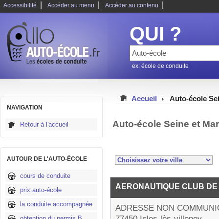
|
|
|
Accessibilité
Accéder au menu
Accéder au contenu
QUI ?
ex: école de conduite
Accueil
Auto-école Se
NAVIGATION
Auto-école Seine et Ma
Retour à l'accueil
AUTOUR DE L'AUTO-ÉCOLE
cours de conduite
AERONAUTIQUE CLUB DE
prix auto-école
la conduite accompagnée
ADRESSE NON COMMUNI
77450 Isles-lès-villenoy
obtention du permis B