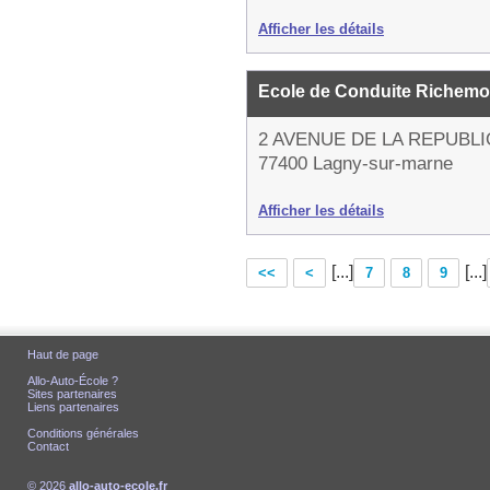
Afficher les détails
Ecole de Conduite Richem
2 AVENUE DE LA REPUBL
77400 Lagny-sur-marne
Afficher les détails
[...]
[...]
<<
<
7
8
9
Haut de page
Allo-Auto-École ?
Sites partenaires
Liens partenaires
Conditions générales
Contact
© 2026
allo-auto-ecole.fr