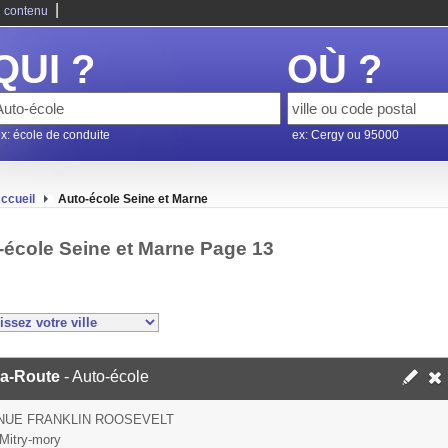
|
 contenu
QUI ?
OÙ ?
x: école de conduite
ex: Cergy ou 95000
ccueil
Auto-école Seine et Marne
-école Seine et Marne Page 13
a-Route
- Auto-école
NUE FRANKLIN ROOSEVELT
Mitry-mory