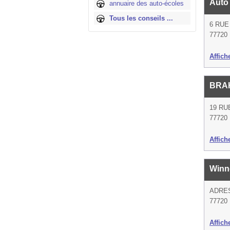
Auto
annuaire des auto-écoles
Tous les conseils ...
6 RUE
77720
Affich
BRA
19 RU
77720
Affich
Winn
ADRE
77720
Affich