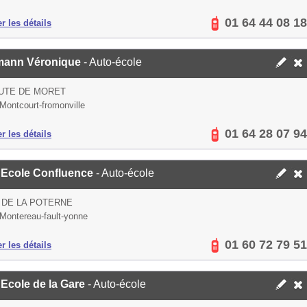
01 64 44 08 18
er les détails
mann Véronique
- Auto-école
UTE DE MORET
Montcourt-fromonville
01 64 28 07 94
er les détails
 Ecole Confluence
- Auto-école
 DE LA POTERNE
Montereau-fault-yonne
01 60 72 79 51
er les détails
Ecole de la Gare
- Auto-école