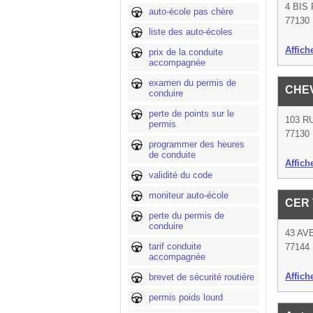
4 BIS
auto-école pas chère
77130 
liste des auto-écoles
Affich
prix de la conduite
accompagnée
examen du permis de
CHE
conduire
perte de points sur le
103 R
permis
77130 
programmer des heures
de conduite
Affich
validité du code
moniteur auto-école
CER 
perte du permis de
conduire
43 AV
tarif conduite
77144 
accompagnée
Affich
brevet de sécurité routière
permis poids lourd