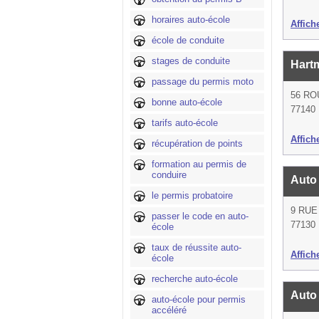
horaires auto-école
Affich
école de conduite
stages de conduite
Hart
passage du permis moto
56 RO
bonne auto-école
77140 
tarifs auto-école
Affich
récupération de points
formation au permis de
conduire
Auto
le permis probatoire
9 RUE
passer le code en auto-
77130 
école
taux de réussite auto-
Affich
école
recherche auto-école
Auto 
auto-école pour permis
accéléré