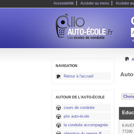
|
|
Accessibilité
Accéder au menu
Accéder au
e
A
NAVIGATION
Auto
Retour à l'accueil
AUTOUR DE L'AUTO-ÉCOLE
cours de conduite
Educ
prix auto-école
la conduite accompagnée
8 AVE
77290 
obtention du permis B