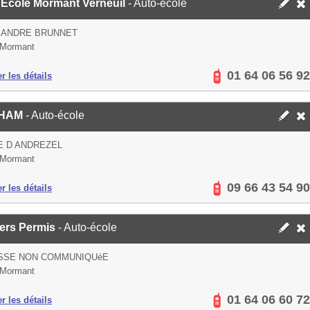
 Ecole Mormant Verneuil
- Auto-école
 ANDRE BRUNNET
 Mormant
01 64 06 56 92
er les détails
HAM
- Auto-école
E D ANDREZEL
 Mormant
09 66 43 54 90
er les détails
ers Permis
- Auto-école
SSE NON COMMUNIQUéE
 Mormant
01 64 06 60 72
er les détails