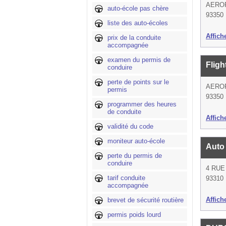
AERO
auto-école pas chère
93350 
liste des auto-écoles
Affich
prix de la conduite
accompagnée
examen du permis de
Fligh
conduire
perte de points sur le
AERO
permis
93350 
programmer des heures
de conduite
Affich
validité du code
moniteur auto-école
Auto
perte du permis de
conduire
4 RUE
tarif conduite
93310 
accompagnée
Affich
brevet de sécurité routière
permis poids lourd