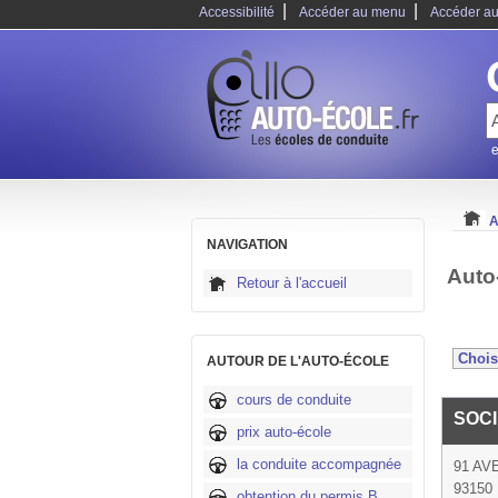
|
|
Accessibilité
Accéder au menu
Accéder au
e
A
NAVIGATION
Auto
Retour à l'accueil
AUTOUR DE L'AUTO-ÉCOLE
cours de conduite
SOC
prix auto-école
la conduite accompagnée
91 AV
93150 
obtention du permis B