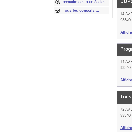
DUP
annuaire des auto-écoles
Tous les conseils ...
14 AV
93340 
Affich
Prog
14 AV
93340 
Affich
Tous
72 AV
93340 
Affich