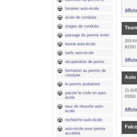
horaires auto-école
Affich
école de conduite
stages de conduite
Team
passage du permis moto
203 A
bonne auto-école
93150 
tarifs auto-école
Affich
récupération de points
formation au permis de
conduire
Auto
le permis probatoire
21 AV
passer le code en auto-
93350 
école
taux de réussite auto-
Affich
école
recherche auto-école
Falc
auto-école pour permis
accéléré