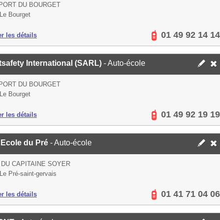
PORT DU BOURGET
Le Bourget
01 49 92 14 14
er les détails
tsafety International (SARL)
- Auto-école
PORT DU BOURGET
Le Bourget
01 49 92 19 19
er les détails
 Ecole du Pré
- Auto-école
 DU CAPITAINE SOYER
Le Pré-saint-gervais
01 41 71 04 06
er les détails