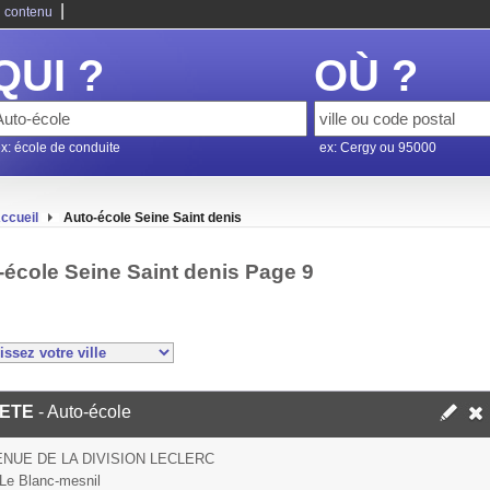
|
 contenu
QUI ?
OÙ ?
x: école de conduite
ex: Cergy ou 95000
ccueil
Auto-école Seine Saint denis
-école Seine Saint denis Page 9
IETE
- Auto-école
ENUE DE LA DIVISION LECLERC
Le Blanc-mesnil