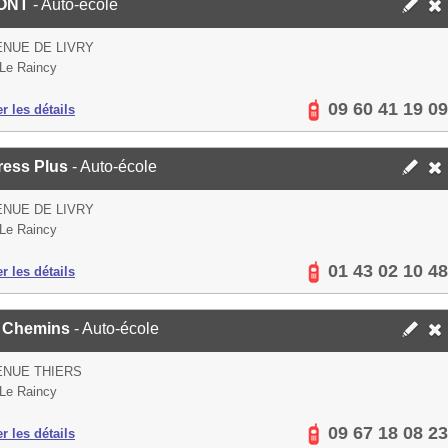
ONT
- Auto-école
ENUE DE LIVRY
Le Raincy
09 60 41 19 09
er les détails
ress Plus
- Auto-école
ENUE DE LIVRY
Le Raincy
01 43 02 10 48
er les détails
 Chemins
- Auto-école
ENUE THIERS
Le Raincy
09 67 18 08 23
er les détails