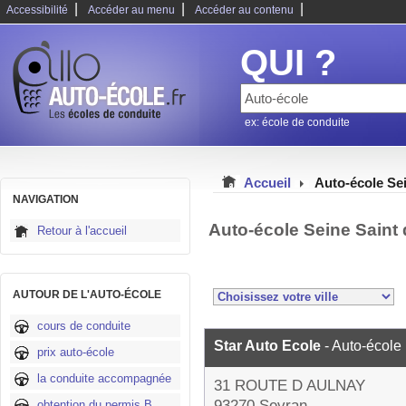
|
|
|
Accessibilité
Accéder au menu
Accéder au contenu
QUI ?
ex: école de conduite
Accueil
Auto-école Sei
NAVIGATION
Auto-école Seine Saint
Retour à l'accueil
AUTOUR DE L'AUTO-ÉCOLE
cours de conduite
Star Auto Ecole
- Auto-école
prix auto-école
la conduite accompagnée
31 ROUTE D AULNAY
93270 Sevran
obtention du permis B