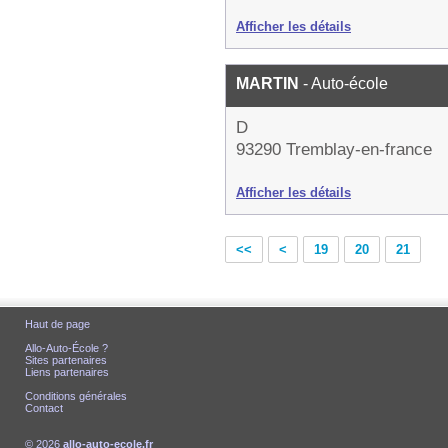
Afficher les détails
MARTIN
- Auto-école
D
93290 Tremblay-en-france
Afficher les détails
<<
<
19
20
21
Haut de page
Allo-Auto-École ?
Sites partenaires
Liens partenaires
Conditions générales
Contact
© 2026
allo-auto-ecole.fr