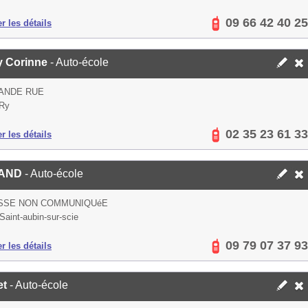
09 66 42 40 25
er les détails
y Corinne
- Auto-école
ANDE RUE
 Ry
02 35 23 61 33
er les détails
AND
- Auto-école
SSE NON COMMUNIQUéE
Saint-aubin-sur-scie
09 79 07 37 93
er les détails
et
- Auto-école