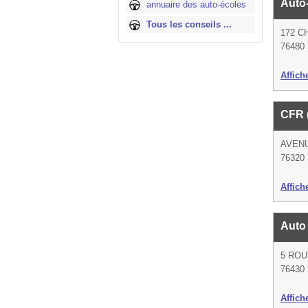
Auto
annuaire des auto-écoles
Tous les conseils ...
172 C
76480 
Affich
CFR 
AVEN
76320 S
Affich
Auto
5 ROU
76430 
Affich