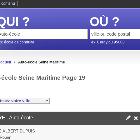
|
 contenu
QUI ?
OÙ ?
x: école de conduite
ex: Cergy ou 95000
ccueil
Auto-école Seine Maritime
-école Seine Maritime Page 19
RE
- Auto-école
E ALBERT DUPUIS
 Rouen