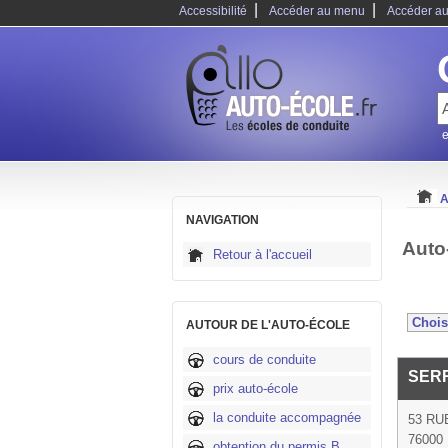
|
|
Accessibilité
Accéder au menu
Accéder au
e
A
NAVIGATION
Auto
Retour à l'accueil
AUTOUR DE L'AUTO-ÉCOLE
cours de conduite
SER
prix auto-école
la conduite accompagnée
53 RU
76000
obtention du permis B