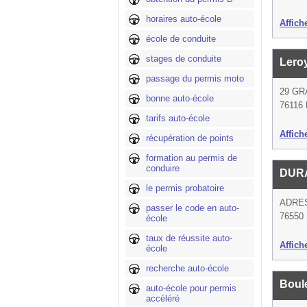
horaires auto-école
Affich
école de conduite
stages de conduite
Lero
passage du permis moto
29 GR
bonne auto-école
76116
tarifs auto-école
Affich
récupération de points
formation au permis de
conduire
DUR
le permis probatoire
ADRE
passer le code en auto-
76550 
école
taux de réussite auto-
Affich
école
recherche auto-école
Boul
auto-école pour permis
accéléré