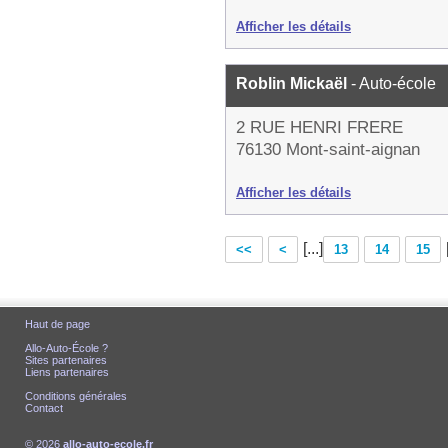
Afficher les détails
Roblin Mickaël
- Auto-école
2 RUE HENRI FRERE
76130 Mont-saint-aignan
Afficher les détails
[...]
<<
<
13
14
15
Haut de page
Allo-Auto-École ?
Sites partenaires
Liens partenaires
Conditions générales
Contact
© 2026
allo-auto-ecole.fr