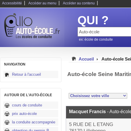
|
|
|
Accessibilité
Accéder au menu
Accéder au contenu
QUI ?
ex: école de conduite
Accueil
Auto-école Se
NAVIGATION
Auto-école Seine Marit
Retour à l'accueil
AUTOUR DE L'AUTO-ÉCOLE
cours de conduite
Macquet Francis
- Auto-écol
prix auto-école
la conduite accompagnée
5 RUE DE L ETANG
76170 Lillebonne
obtention du permis B