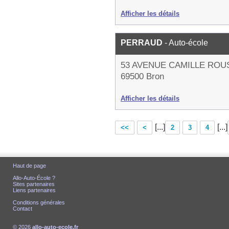
Afficher les détails
PERRAUD
- Auto-école
53 AVENUE CAMILLE ROU
69500 Bron
Afficher les détails
[...]
[...]
<<
<
2
3
4
Haut de page
Allo-Auto-École ?
Sites partenaires
Liens partenaires
Conditions générales
Contact
© 2026
allo-auto-ecole.fr