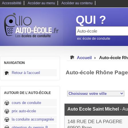
|
|
|
Accessibilité
Accéder au menu
Accéder au contenu
QUI ?
ex: école de conduite
Accueil
Auto-école R
NAVIGATION
Auto-école Rhône Page
Retour à l'accueil
AUTOUR DE L'AUTO-ÉCOLE
cours de conduite
Auto Ecole Saint Michel
- A
prix auto-école
la conduite accompagnée
148 RUE DE LA PAGERE
69500 Bron
obtention du permis B